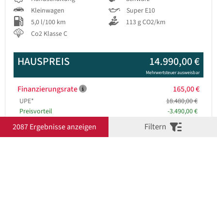
Kleinwagen
Super E10
5,0 l/100 km
113 g CO2/km
Co2 Klasse C
HAUSPREIS
14.990,00 €
Mehrwertsteuer ausweisbar
Finanzierungsrate
165,00 €
UPE*
18.480,00 €
Preisvorteil
-3.490,00 €
Filtern
2087 Ergebnisse anzeigen
Fahrzeug-Nr.
20981
Details
MG MG3 1.5 5MT COMFORT