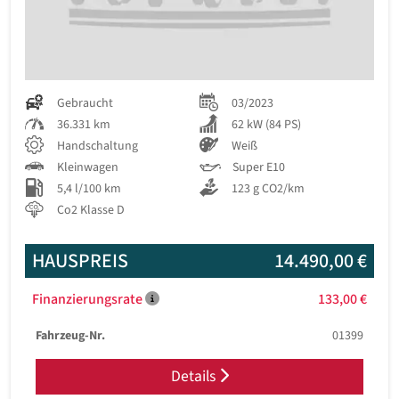
Gebraucht
03/2023
36.331 km
62 kW (84 PS)
Handschaltung
Weiß
Kleinwagen
Super E10
5,4 l/100 km
123 g CO2/km
Co2 Klasse D
HAUSPREIS
14.490,00 €
Finanzierungsrate
133,00 €
Fahrzeug-Nr.
01399
Details