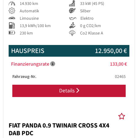
14.930 km
33 kW (45 PS)
Automatik
Silber
Limousine
Elektro
13,9 kWh/100 km
0 g CO2/km
230 km
Co2 Klasse A
HAUSPREIS
12.950,00 €
Finanzierungsrate
133,00 €
Fahrzeug-Nr.
02465
Details
FIAT PANDA 0.9 TWINAIR CROSS 4X4
DAB PDC