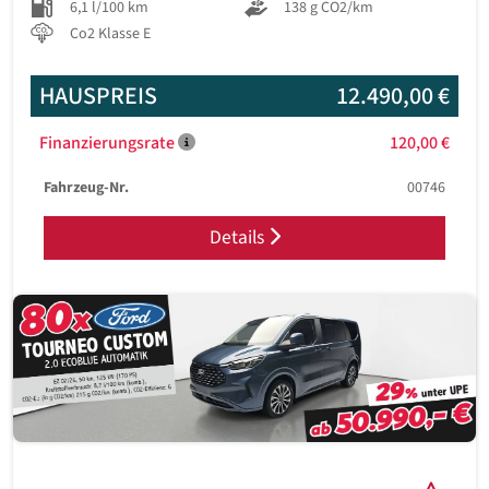
6,1 l/100 km
138 g CO2/km
Co2 Klasse E
HAUSPREIS
12.490,00 €
Finanzierungsrate
120,00 €
Fahrzeug-Nr.
00746
Details