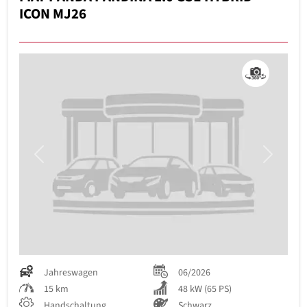
ICON MJ26
Previous
Next
Jahreswagen
06/2026
15 km
48 kW (65 PS)
Handschaltung
Schwarz