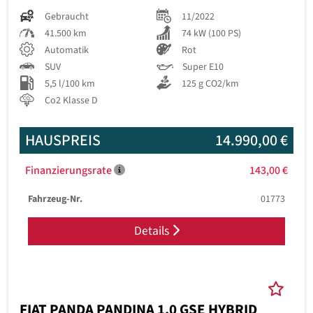
Gebraucht
11/2022
41.500 km
74 kW (100 PS)
Automatik
Rot
SUV
Super E10
5,5 l/100 km
125 g CO2/km
Co2 Klasse D
HAUSPREIS
14.990,00 €
Finanzierungsrate
143,00 €
Fahrzeug-Nr.
01773
Details
FIAT PANDA PANDINA 1.0 GSE HYBRID