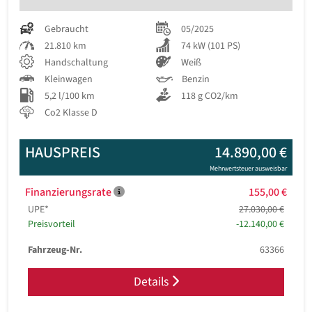
Gebraucht
05/2025
21.810 km
74 kW (101 PS)
Handschaltung
Weiß
Kleinwagen
Benzin
5,2 l/100 km
118 g CO2/km
Co2 Klasse D
HAUSPREIS
14.890,00 €
Mehrwertsteuer ausweisbar
Finanzierungsrate
155,00 €
UPE*
27.030,00 €
Preisvorteil
-12.140,00 €
Fahrzeug-Nr.
63366
Details