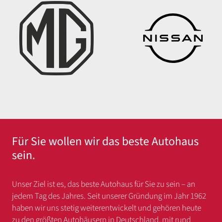
Für Sie wollen wir das beste Autohaus
sein.
Unser Ziel ist es, das beste Autohaus für Sie zu sein – an
jedem Tag des Jahres. Seit unserer Gründung im Jahr 1962
haben wir uns stetig weiterentwickelt und gehören heute
zu den größten Autohäusern in Deutschland, mit rund