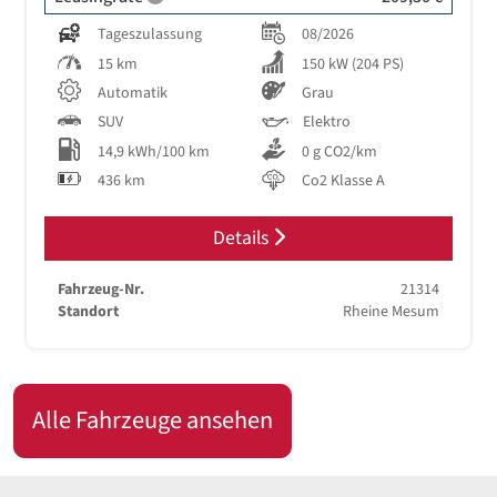
Tageszulassung
08/2026
15 km
150 kW (204 PS)
Automatik
Grau
SUV
Elektro
14,9 kWh/100 km
0 g CO2/km
436 km
Co2 Klasse A
Details
Fahrzeug-Nr.
21314
Standort
Rheine Mesum
Alle Fahrzeuge ansehen