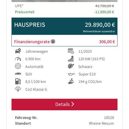
UPE*
41.780,00 €
Preisvorteil
-11.890,00 €
HAUSPREIS
29.890,00 €
Mehrwertsteuer ausweisbar
Finanzierungsrate
306,00 €
Jahreswagen
11/2025
6.900 km
120 kW (163 PS)
Automatik
Schwarz
SUV
Super E10
8,5 l/100 km
194 g CO2/km
Co2 Klasse G
Details
Fahrzeug-Nr.
18528
Standort
Rheine Mesum