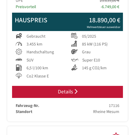
UPE*
25.639,00 €
Preisvorteil
-6.749,00 €
HAUSPREIS
18.890,00 €
Mehrwertsteuer ausweisbar
Gebraucht
05/2025
3.455 km
85 kW (116 PS)
Handschaltung
Grau
SUV
Super E10
6,5 l/100 km
145 g CO2/km
Co2 Klasse E
Details
Fahrzeug-Nr.
17116
Standort
Rheine Mesum