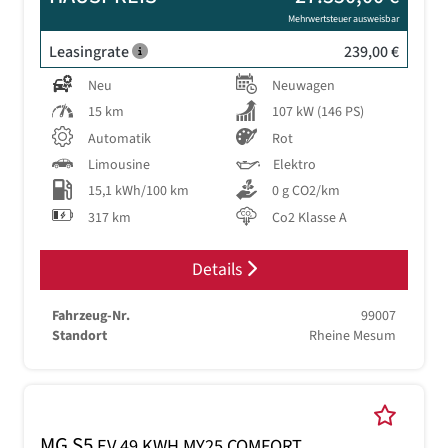
Mehrwertsteuer ausweisbar
Leasingrate
239,00 €
Neu
Neuwagen
15 km
107 kW (146 PS)
Automatik
Rot
Limousine
Elektro
15,1 kWh/100 km
0 g CO2/km
317 km
Co2 Klasse A
Details
Fahrzeug-Nr.
99007
Standort
Rheine Mesum
MG S5
EV 49 KWH MY25 COMFORT