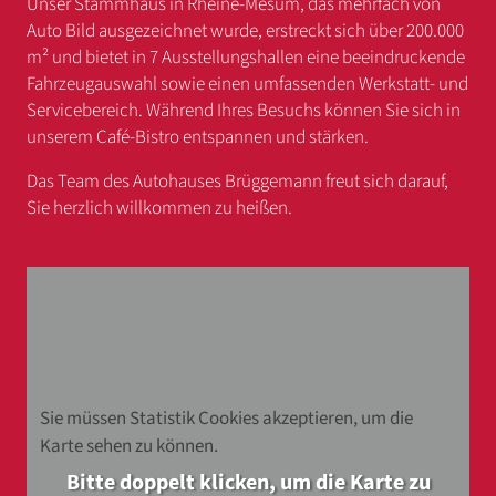
Unser Stammhaus in Rheine-Mesum, das mehrfach von
Auto Bild ausgezeichnet wurde, erstreckt sich über 200.000
m² und bietet in 7 Ausstellungshallen eine beeindruckende
Fahrzeugauswahl sowie einen umfassenden Werkstatt- und
Servicebereich. Während Ihres Besuchs können Sie sich in
unserem Café-Bistro entspannen und stärken.
Das Team des Autohauses Brüggemann freut sich darauf,
Sie herzlich willkommen zu heißen.
Sie müssen Statistik Cookies akzeptieren, um die
Karte sehen zu können.
Bitte doppelt klicken, um die Karte zu