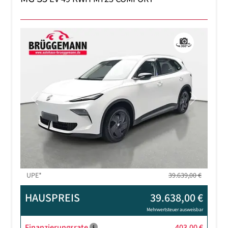
Previous
Next
UPE*
39.639,00 €
HAUSPREIS
39.638,00 €
Mehrwertsteuer ausweisbar
Finanzierungsrate
403,00 €