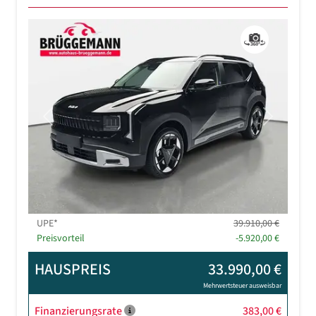
Previous
Next
UPE*
39.910,00 €
Preisvorteil
-5.920,00 €
HAUSPREIS
33.990,00 €
Mehrwertsteuer ausweisbar
Finanzierungsrate
383,00 €