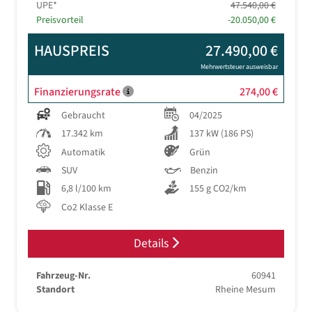
UPE*
47.540,00 €
Preisvorteil
-20.050,00 €
HAUSPREIS
27.490,00 €
Mehrwertsteuer ausweisbar
Finanzierungsrate
274,00 €
Gebraucht
04/2025
17.342 km
137 kW (186 PS)
Automatik
Grün
SUV
Benzin
6,8 l/100 km
155 g CO2/km
Co2 Klasse E
Details
Fahrzeug-Nr.
60941
Standort
Rheine Mesum