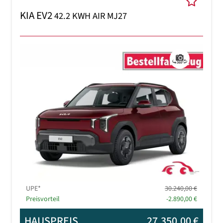
KIA EV2
42.2 KWH AIR MJ27
Previous
Next
UPE*
30.240,00 €
Preisvorteil
-2.890,00 €
HAUSPREIS
27.350,00 €