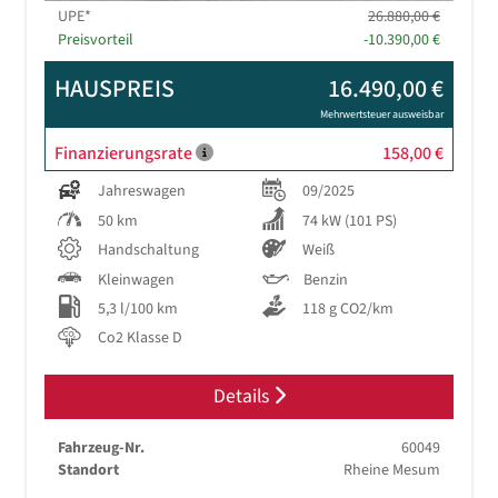
UPE*
26.880,00 €
Preisvorteil
-10.390,00 €
HAUSPREIS
16.490,00 €
Mehrwertsteuer ausweisbar
Finanzierungsrate
158,00 €
Jahreswagen
09/2025
50 km
74 kW (101 PS)
Handschaltung
Weiß
Kleinwagen
Benzin
5,3 l/100 km
118 g CO2/km
Co2 Klasse D
Details
Fahrzeug-Nr.
60049
Standort
Rheine Mesum