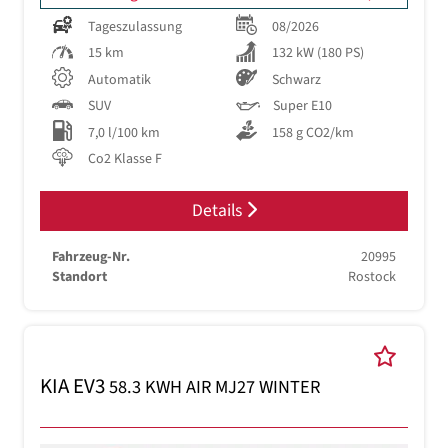
Tageszulassung
08/2026
15 km
132 kW (180 PS)
Automatik
Schwarz
SUV
Super E10
7,0 l/100 km
158 g CO2/km
Co2 Klasse F
Details
Fahrzeug-Nr.
20995
Standort
Rostock
KIA EV3
58.3 KWH AIR MJ27 WINTER