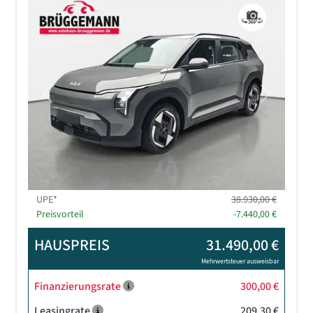
Previous
Next
UPE*
38.930,00 €
Preisvorteil
-7.440,00 €
HAUSPREIS
31.490,00 €
Mehrwertsteuer ausweisbar
Finanzierungsrate
300,00 €
Leasingrate
209,30 €