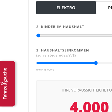
ELEKTRO
P
2. KINDER IM HAUSHALT
3. HAUSHALTSEINKOMMEN
(zu versteuerndes/zVE)
Fahrzeugsuche
unter 45.000 €
IHRE VORAUSSICHTLICHE 
4.000