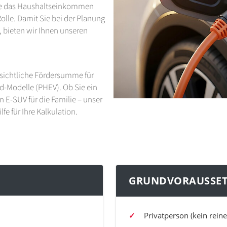
 wie das Haushaltseinkommen
olle. Damit Sie bei der Planung
, bieten wir Ihnen unseren
ussichtliche Fördersumme für
id-Modelle (PHEV). Ob Sie ein
 E-SUV für die Familie – unser
lfe für Ihre Kalkulation.
GRUNDVORAUSSE
Privatperson (kein rein