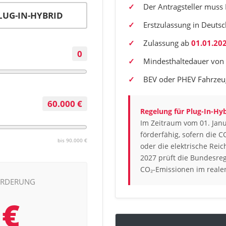
Der Antragsteller muss 
LUG-IN-HYBRID
Erstzulassung in Deuts
Zulassung ab
01.01.20
0
Mindesthaltedauer von
BEV oder PHEV Fahrzeu
60.000 €
Regelung für Plug-In-Hyb
Im Zeitraum vom 01. Janu
förderfähig, sofern die 
bis 90.000 €
oder die elektrische Rei
2027 prüft die Bundesre
CO₂-Emissionen im realen
FÖRDERUNG
 €