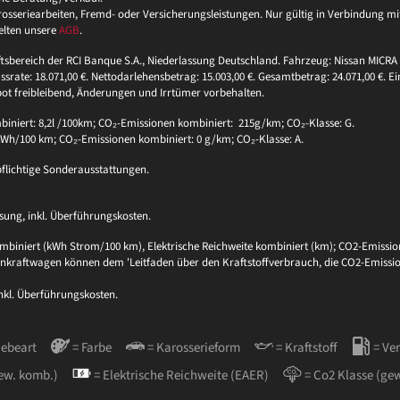
eriearbeiten, Fremd- oder Versicherungsleistungen. Nur gültig in Verbindung mit 
elten unsere
AGB
.
ftsbereich der RCI Banque S.A., Niederlassung Deutschland. Fahrzeug: Nissan MICRA 
ssrate: 18.071,00 €. Nettodarlehensbetrag: 15.003,00 €. Gesamtbetrag: 24.071,00 €. Ei
bot freibleibend, Änderungen und Irrtümer vorbehalten.
niert: 8,2l /100km; CO₂-Emissionen kombiniert: 215g/km; CO₂-Klasse: G.
 kWh/100 km; CO₂-Emissionen kombiniert: 0 g/km; CO₂-Klasse: A.
pflichtige Sonderausstattungen.
sung, inkl. Überführungskosten.
biniert (kWh Strom/100 km), Elektrische Reichweite kombiniert (km); CO2-Emission
sonenkraftwagen können dem 'Leitfaden über den Kraftstoffverbrauch, die CO2-Em
inkl. Überführungskosten.
iebeart
= Farbe
= Karosserieform
= Kraftstoff
= Ve
ew. komb.)
= Elektrische Reichweite (EAER)
= Co2 Klasse (ge