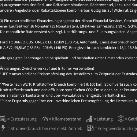
2) Ausgenommen sind Rad- und Reifenkombinationen, Räderwechsel, Lack- und Kaross
anderen Angebots- oder Rabattaktionen kombinierbar. Gültig bis auf Widerruf. Es g
3) Ein unverbindliches Finanzierungsangebot der Nissan Financial Services, Geschä
einer Laufzeit von 36 Monaten (35 Monatsraten). Effektiver Jahreszins: 1,99 %. Schlu
Die monatliche Rate versteht sich zzgl. Überführungs- und Zulassungskosten. Ange
Ford TOURNEO CUSTOM, 2,0 EB 125kW (170 PS), Automatik, Energieverbrauch kombi
KIA EV2, 99,5kW (135 PS) - 107kW (146 PS) Energieverbrauch kombiniert: 15,1–16,3
Alle gezeigten Fahrzeuge sind beispielhaft und beinhalten unter Umständen kosten
Änderungen, Zwischenverkauf und Irrtümer vorbehalten!
*UPE = unverbindliche Preisempfehlung des Herstellers zum Zeitpunkt der Erstzulas
**Werte nach WLTP: Kraftstoffverbrauch kombiniert (l/100 km), Stromverbrauch kom
Kraftstoffverbrauch und den offiziellen spezifischen CO2-Emissionen neuer Per
der an allen Verkaufsstellen und über www.dat.de unentgeltlich erhältlich ist.
***Ihre Ersparnis gegenüber der unverbindlichen Preisempfehlung des Herstellers, 
= Erstzulassung
= Kilometerstand
= Leistung
= Getr
= Stromverbrauch bei rein elekt. Antrieb
= Energieverbrauch (g