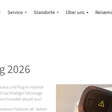
Service
Standorte
Über uns
Reisemo
g 2026
oautos und Plug-In-Hybride
uf nachhaltiger Fahrzeuge.
Wunschmodell aktuell aus?
hiedenen Faktoren ab: Neben