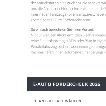
der Antriebsart spielen auch soziale Aspekte
und die Anzahl der Kinder eine entscheidende R
Ihres neuen Fahrzeugs volle Transparenz haben
kostenlosen E-Auto Förderrechner an.
So einfach berechnen Sie Ihren Vorteil:
Mit nur wenigen Klicks ermitteln Sie Ihre vora
reine Elektrofahrzeuge (BEV) oder Plug-In-Hybr
Pendlerfahrzeug suchen, oder einen geräumigen
Rechner liefert Ihnen sofort eine Orientierungshi
E-AUTO FÖRDERCHECK 2026
1. ANTRIEBSART WÄHLEN