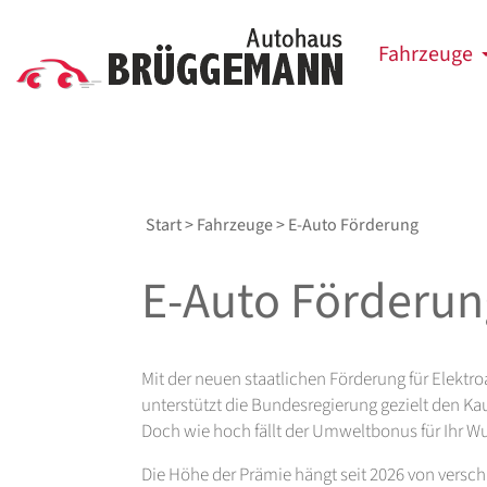
Fahrzeuge
Start
>
Fahrzeuge
> E-Auto Förderung
E-Auto Förderun
Mit der neuen staatlichen Förderung für Elektr
unterstützt die Bundesregierung gezielt den Ka
Doch wie hoch fällt der Umweltbonus für Ihr 
Die Höhe der Prämie hängt seit 2026 von versc