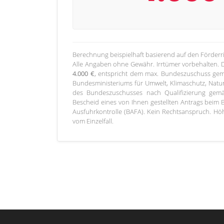
Berechnung beispielhaft basierend auf den Förderri
Alle Angaben ohne Gewähr. Irrtümer vorbehalten. De
4.000
€
, entspricht dem max. Bundeszuschuss gem
Bundesministeriums für Umwelt, Klimaschutz, Nat
des Bundeszuschusses nach Qualifizierung gemä
Bescheid eines von Ihnen gestellten Antrags beim 
Ausfuhrkontrolle (BAFA). Kein Rechtsanspruch. 
vom Einzelfall.