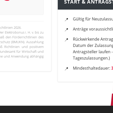
START & ANTRAGS
Gültig für Neuzulas
chtlinien 2026.
Anträge voraussichtl
r Elektrobonus i. H. v. bis zu
äß den Förderrichtlinien des
Rückwirkende Antrags
urschutz (BMUKN). Auszahlung
Datum der Zulassung
ß Richtlinien und positivem
Antragsteller laufen -
Bundesamt für Wirtschaft und
Höhe und Anwendung abhängig
Tageszulassungen.)
Mindesthaltedauer: