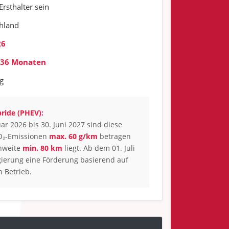
Ersthalter sein
chland
26
36 Monaten
g
ride (PHEV):
ar 2026 bis 30. Juni 2027 sind diese
CO₂-Emissionen
max. 60 g/km
betragen
chweite
min. 80 km
liegt. Ab dem 01. Juli
gierung eine Förderung basierend auf
 Betrieb.