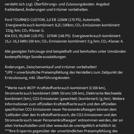
versteht sich zzgl. Überführungs- und Zulassungskosten. Angebot
freibleibend, Änderungen und Irrtümer vorbehalten.
Ford TOURNEO CUSTOM, 2,0 EB 125kW (170 PS), Automatik,
Energieverbrauch kombiniert: 8,2l /100km; CO₂-Emissionen kombiniert:
215g/km; CO₂-Klasse: G.
KIA EV2, 99,5kW (135 PS) - 107kW (146 PS) Energieverbrauch kombiniert:
15,1–16,3 kWh/100 km; CO₂-Emissionen kombiniert: 0 g/km; CO₂-Klasse: A.
Alle gezeigten Fahrzeuge sind beispielhaft und beinhalten unter Umständen
kostenpflichtige Sonderausstattungen.
Änderungen, Zwischenverkauf und Irrtümer vorbehalten!
*UPE = unverbindliche Preisempfehlung des Herstellers zum Zeitpunkt der
Erstzulassung, inkl. Überführungskosten.
**Werte nach WLTP: Kraftstoffverbrauch kombiniert (l/100 km),
Stromverbrauch kombiniert (kWh Strom/100 km), Elektrische Reichweite
kombiniert (km); CO2-Emissionen (gewichtet) (kombiniert) (g/km). Weitere
Informationen zum offiziellen Kraftstoffverbrauch und den offiziellen
spezifischen CO2-Emissionen neuer Personenkraftwagen können dem
'Leitfaden über den Kraftstoffverbrauch, die CO2-Emissionen und den
Stromverbrauch neuer Personenkraftwagen' entnommen werden, der an
allen Verkaufsstellen und über www.dat.de unentgeltlich erhältlich ist.
***Ihre Ersparnis gegenüber der unverbindlichen Preisempfehlung des