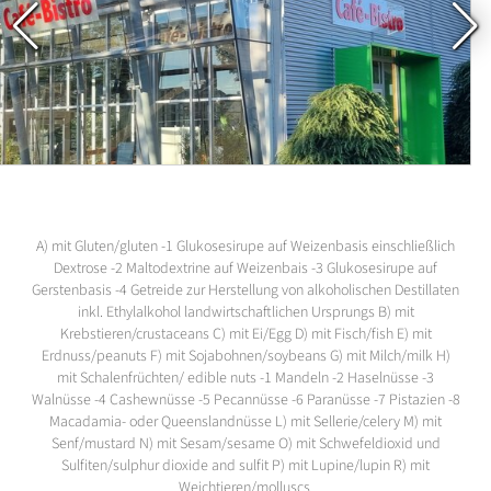
A) mit Gluten/gluten -1 Glukosesirupe auf Weizenbasis einschließlich
Dextrose -2 Maltodextrine auf Weizenbais -3 Glukosesirupe auf
Gerstenbasis -4 Getreide zur Herstellung von alkoholischen Destillaten
inkl. Ethylalkohol landwirtschaftlichen Ursprungs B) mit
Krebstieren/crustaceans C) mit Ei/Egg D) mit Fisch/fish E) mit
Erdnuss/peanuts F) mit Sojabohnen/soybeans G) mit Milch/milk H)
mit Schalenfrüchten/ edible nuts -1 Mandeln -2 Haselnüsse -3
Walnüsse -4 Cashewnüsse -5 Pecannüsse -6 Paranüsse -7 Pistazien -8
Macadamia- oder Queenslandnüsse L) mit Sellerie/celery M) mit
Senf/mustard N) mit Sesam/sesame O) mit Schwefeldioxid und
Sulfiten/sulphur dioxide and sulfit P) mit Lupine/lupin R) mit
Weichtieren/molluscs