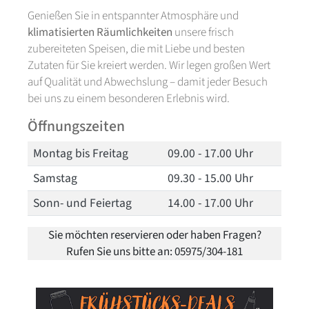
Genießen Sie in entspannter Atmosphäre und
klimatisierten Räumlichkeiten
unsere frisch
zubereiteten Speisen, die mit Liebe und besten
Zutaten für Sie kreiert werden. Wir legen großen Wert
auf Qualität und Abwechslung – damit jeder Besuch
bei uns zu einem besonderen Erlebnis wird.
Öffnungszeiten
Montag bis Freitag
09.00 - 17.00 Uhr
Samstag
09.30 - 15.00 Uhr
Sonn- und Feiertag
14.00 - 17.00 Uhr
Sie möchten reservieren oder haben Fragen?
Rufen Sie uns bitte an: 05975/304-181