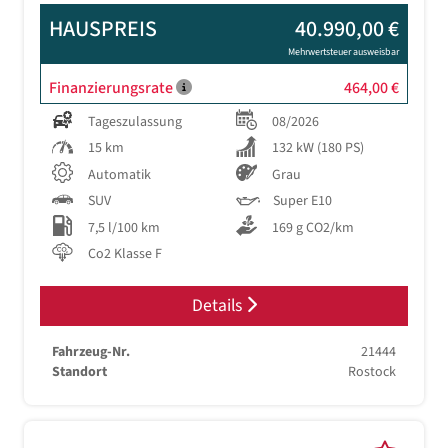
HAUSPREIS
40.990,00 €
Mehrwertsteuer ausweisbar
Finanzierungsrate
464,00 €
Tageszulassung
08/2026
15 km
132 kW (180 PS)
Automatik
Grau
SUV
Super E10
7,5 l/100 km
169 g CO2/km
Co2 Klasse F
Details
Fahrzeug-Nr.
21444
Standort
Rostock