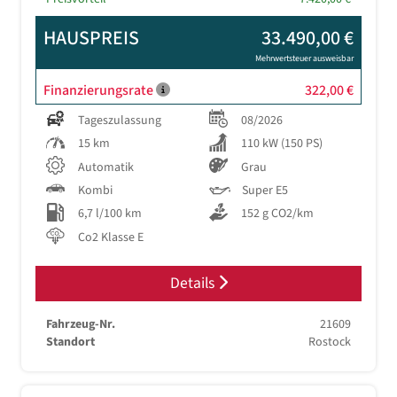
HAUSPREIS
33.490,00 €
Mehrwertsteuer ausweisbar
Finanzierungsrate
322,00 €
Tageszulassung
08/2026
15 km
110 kW (150 PS)
Automatik
Grau
Kombi
Super E5
6,7 l/100 km
152 g CO2/km
Co2 Klasse E
Details
Fahrzeug-Nr.
21609
Standort
Rostock