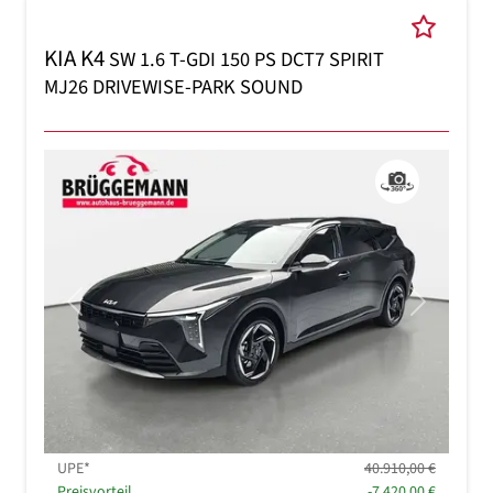
KIA K4
SW 1.6 T-GDI 150 PS DCT7 SPIRIT
MJ26 DRIVEWISE-PARK SOUND
Previous
Next
UPE*
40.910,00 €
Preisvorteil
-7.420,00 €