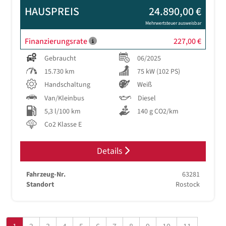
HAUSPREIS
24.890,00 €
Mehrwertsteuer ausweisbar
Finanzierungsrate
227,00 €
Gebraucht
06/2025
15.730 km
75 kW (102 PS)
Handschaltung
Weiß
Van/Kleinbus
Diesel
5,3 l/100 km
140 g CO2/km
Co2 Klasse E
Details
Fahrzeug-Nr.
63281
Standort
Rostock