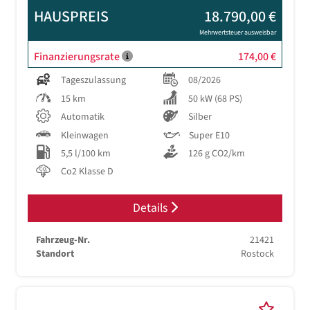
HAUSPREIS
18.790,00 €
Mehrwertsteuer ausweisbar
Finanzierungsrate
174,00 €
Tageszulassung
08/2026
15 km
50 kW (68 PS)
Automatik
Silber
Kleinwagen
Super E10
5,5 l/100 km
126 g CO2/km
Co2 Klasse D
Details
Fahrzeug-Nr.
21421
Standort
Rostock