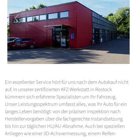
zurück
weiter
Ein exzellenter Service hört für uns nach dem Autokauf nicht
auf. In unserer zertifizierten KFZ-Werkstatt in Rostock
kümmern sich erfahrene Spezialisten um Ihr Fahrzeug.
Unser Leistungsspektrum umfasst alles, was Ihr Auto für ein
langes Leben benötigt: von der präzisen Inspektion nach
Herstellervorgaben über die fachgerechte Instandsetzung
bis hin zur täglichen HU/AU-Abnahme. Auch bei speziellen
Anliegen wie einer 3D-Achsvermessung, einem Reifen-