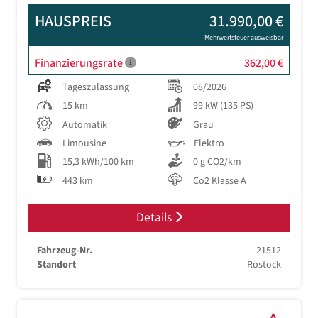
HAUSPREIS
31.990,00 €
Mehrwertsteuer ausweisbar
Finanzierungsrate
362,00 €
Tageszulassung
08/2026
15 km
99 kW (135 PS)
Automatik
Grau
Limousine
Elektro
15,3 kWh/100 km
0 g CO2/km
443 km
Co2 Klasse A
Details
Fahrzeug-Nr.
21512
Standort
Rostock