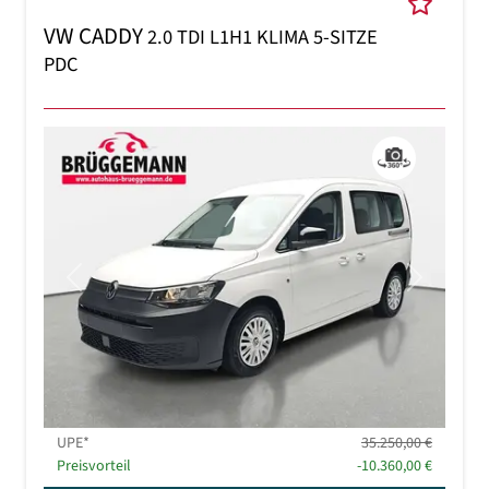
VW CADDY
2.0 TDI L1H1 KLIMA 5-SITZE
PDC
Previous
Next
UPE*
35.250,00 €
Preisvorteil
-10.360,00 €