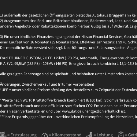
1) außerhalb der gesetzlichen Öffnungszeiten bietet das Autohaus Brüggemann ke
2) Ausgenommen sind Rad- und Reifenkombinationen, Räderwechsel, Lack- und Kaross
anderen Angebots- oder Rabattaktionen kombinierbar. Gültig bis auf Widerruf. Es g
3) Ein unverbindliches Finanzierungsangebot der Nissan Financial Services, Geschä
einer Laufzeit von 36 Monaten (35 Monatsraten). Effektiver Jahreszins: 1,99 %. Schlu
Die monatliche Rate versteht sich zzgl. Überführungs- und Zulassungskosten. Ange
Ford TOURNEO CUSTOM, 2,0 EB 125kW (170 PS), Automatik, Energieverbrauch kombi
KIA EV2, 99,5kW (135 PS) - 107kW (146 PS) Energieverbrauch kombiniert: 15,1–16,3
Alle gezeigten Fahrzeuge sind beispielhaft und beinhalten unter Umständen kosten
Änderungen, Zwischenverkauf und Irrtümer vorbehalten!
*UPE = unverbindliche Preisempfehlung des Herstellers zum Zeitpunkt der Erstzulas
**Werte nach WLTP: Kraftstoffverbrauch kombiniert (l/100 km), Stromverbrauch kom
Kraftstoffverbrauch und den offiziellen spezifischen CO2-Emissionen neuer Per
der an allen Verkaufsstellen und über www.dat.de unentgeltlich erhältlich ist.
***Ihre Ersparnis gegenüber der unverbindlichen Preisempfehlung des Herstellers, 
= Erstzulassung
= Kilometerstand
= Leistung
= Getr