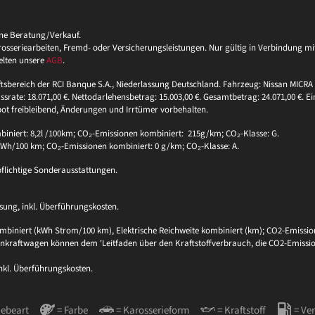
ine Beratung/Verkauf.
eriearbeiten, Fremd- oder Versicherungsleistungen. Nur gültig in Verbindung mit 
elten unsere
AGB
.
ftsbereich der RCI Banque S.A., Niederlassung Deutschland. Fahrzeug: Nissan MICRA 
ssrate: 18.071,00 €. Nettodarlehensbetrag: 15.003,00 €. Gesamtbetrag: 24.071,00 €. Ei
bot freibleibend, Änderungen und Irrtümer vorbehalten.
niert: 8,2l /100km; CO₂-Emissionen kombiniert: 215g/km; CO₂-Klasse: G.
 kWh/100 km; CO₂-Emissionen kombiniert: 0 g/km; CO₂-Klasse: A.
pflichtige Sonderausstattungen.
sung, inkl. Überführungskosten.
biniert (kWh Strom/100 km), Elektrische Reichweite kombiniert (km); CO2-Emission
sonenkraftwagen können dem 'Leitfaden über den Kraftstoffverbrauch, die CO2-Em
inkl. Überführungskosten.
iebeart
= Farbe
= Karosserieform
= Kraftstoff
= Ve