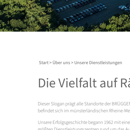
Start
>
Über uns
> Unsere Dienstleistungen
Die Vielfalt auf 
Dieser Slogan prägt alle Standorte der BRÜGGE
befindet sich im münsterländischen Rheine-Me
Unsere Erfolgsgeschichte begann 1962 mit einer
größten Dienstleistungszentren rund um das Au