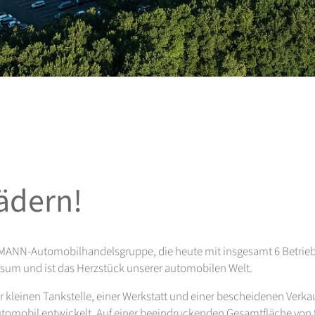
Rädern!
MANN-Automobilhandelsgruppe, die heute mit insgesamt 6 Betrieben
sum und ist das Herzstück unserer automobilen Welt.
 kleinen Tankstelle, einer Werkstatt und einer bescheidenen Verka
tomobil entwickelt. Auf einer beeindruckenden Gesamtfläche von fa