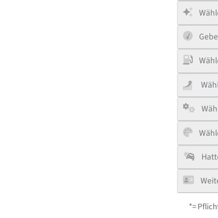
Wähle
Gebe
Wähle
Wähl
Wähl
Wähle
Hatt
Weit
*= Pflich