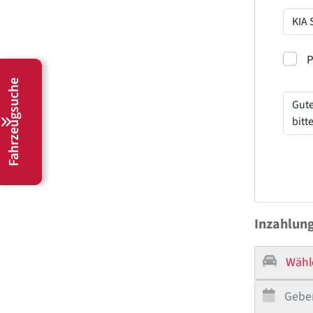
Probef
P
Fahrzeugsuche
Inzahlun
Wähl
Geben