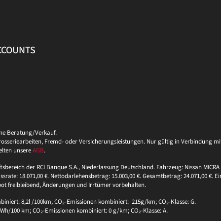
ACCOUNTS
ine Beratung/Verkauf.
eriearbeiten, Fremd- oder Versicherungsleistungen. Nur gültig in Verbindung mit 
elten unsere
AGB
.
ftsbereich der RCI Banque S.A., Niederlassung Deutschland. Fahrzeug: Nissan MICRA 
ssrate: 18.071,00 €. Nettodarlehensbetrag: 15.003,00 €. Gesamtbetrag: 24.071,00 €. Ei
bot freibleibend, Änderungen und Irrtümer vorbehalten.
niert: 8,2l /100km; CO₂-Emissionen kombiniert: 215g/km; CO₂-Klasse: G.
 kWh/100 km; CO₂-Emissionen kombiniert: 0 g/km; CO₂-Klasse: A.