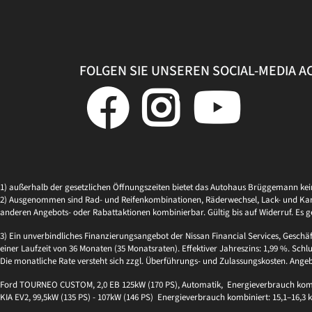
FOLGEN SIE UNSEREN SOCIAL-MEDIA 
1) außerhalb der gesetzlichen Öffnungszeiten bietet das Autohaus Brüggemann ke
2) Ausgenommen sind Rad- und Reifenkombinationen, Räderwechsel, Lack- und Kaross
anderen Angebots- oder Rabattaktionen kombinierbar. Gültig bis auf Widerruf. Es g
3) Ein unverbindliches Finanzierungsangebot der Nissan Financial Services, Geschä
einer Laufzeit von 36 Monaten (35 Monatsraten). Effektiver Jahreszins: 1,99 %. Schlu
Die monatliche Rate versteht sich zzgl. Überführungs- und Zulassungskosten. Ange
Ford TOURNEO CUSTOM, 2,0 EB 125kW (170 PS), Automatik, Energieverbrauch kombi
KIA EV2, 99,5kW (135 PS) - 107kW (146 PS) Energieverbrauch kombiniert: 15,1–16,3