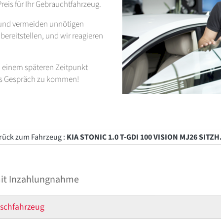
reis für Ihr Gebrauchtfahrzeug.
t und vermeiden unnötigen
ereitstellen, und wir reagieren
zu einem späteren Zeitpunkt
ins Gespräch zu kommen!
ück zum Fahrzeug :
KIA STONIC 1.0 T-GDI 100 VISION MJ26 SITZH
mit Inzahlungnahme
schfahrzeug