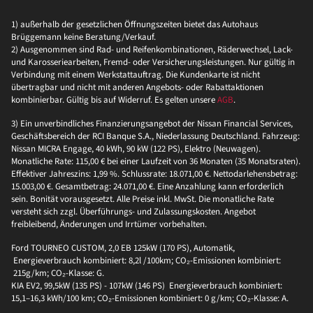
1) außerhalb der gesetzlichen Öffnungszeiten bietet das Autohaus
Brüggemann keine Beratung/Verkauf.
2) Ausgenommen sind Rad- und Reifenkombinationen, Räderwechsel, Lack-
und Karosseriearbeiten, Fremd- oder Versicherungsleistungen. Nur gültig in
Verbindung mit einem Werkstattauftrag. Die Kundenkarte ist nicht
übertragbar und nicht mit anderen Angebots- oder Rabattaktionen
kombinierbar. Gültig bis auf Widerruf. Es gelten unsere
AGB
.
3) Ein unverbindliches Finanzierungsangebot der Nissan Financial Services,
Geschäftsbereich der RCI Banque S.A., Niederlassung Deutschland. Fahrzeug:
Nissan MICRA Engage, 40 kWh, 90 kW (122 PS), Elektro (Neuwagen).
Monatliche Rate: 115,00 € bei einer Laufzeit von 36 Monaten (35 Monatsraten).
Effektiver Jahreszins: 1,99 %. Schlussrate: 18.071,00 €. Nettodarlehensbetrag:
15.003,00 €. Gesamtbetrag: 24.071,00 €. Eine Anzahlung kann erforderlich
sein. Bonität vorausgesetzt. Alle Preise inkl. MwSt. Die monatliche Rate
versteht sich zzgl. Überführungs- und Zulassungskosten. Angebot
freibleibend, Änderungen und Irrtümer vorbehalten.
Ford TOURNEO CUSTOM, 2,0 EB 125kW (170 PS), Automatik,
Energieverbrauch kombiniert: 8,2l /100km; CO₂-Emissionen kombiniert:
215g/km; CO₂-Klasse: G.
KIA EV2, 99,5kW (135 PS) - 107kW (146 PS) Energieverbrauch kombiniert:
15,1–16,3 kWh/100 km; CO₂-Emissionen kombiniert: 0 g/km; CO₂-Klasse: A.