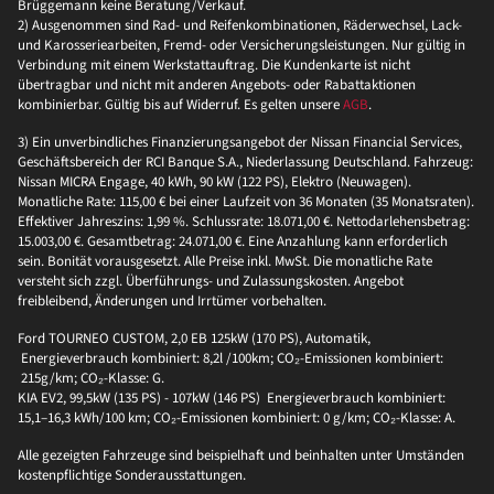
Brüggemann keine Beratung/Verkauf.
2) Ausgenommen sind Rad- und Reifenkombinationen, Räderwechsel, Lack-
und Karosseriearbeiten, Fremd- oder Versicherungsleistungen. Nur gültig in
Verbindung mit einem Werkstattauftrag. Die Kundenkarte ist nicht
übertragbar und nicht mit anderen Angebots- oder Rabattaktionen
kombinierbar. Gültig bis auf Widerruf. Es gelten unsere
AGB
.
3) Ein unverbindliches Finanzierungsangebot der Nissan Financial Services,
Geschäftsbereich der RCI Banque S.A., Niederlassung Deutschland. Fahrzeug:
Nissan MICRA Engage, 40 kWh, 90 kW (122 PS), Elektro (Neuwagen).
Monatliche Rate: 115,00 € bei einer Laufzeit von 36 Monaten (35 Monatsraten).
Effektiver Jahreszins: 1,99 %. Schlussrate: 18.071,00 €. Nettodarlehensbetrag:
15.003,00 €. Gesamtbetrag: 24.071,00 €. Eine Anzahlung kann erforderlich
sein. Bonität vorausgesetzt. Alle Preise inkl. MwSt. Die monatliche Rate
versteht sich zzgl. Überführungs- und Zulassungskosten. Angebot
freibleibend, Änderungen und Irrtümer vorbehalten.
Ford TOURNEO CUSTOM, 2,0 EB 125kW (170 PS), Automatik,
Energieverbrauch kombiniert: 8,2l /100km; CO₂-Emissionen kombiniert:
215g/km; CO₂-Klasse: G.
KIA EV2, 99,5kW (135 PS) - 107kW (146 PS) Energieverbrauch kombiniert:
15,1–16,3 kWh/100 km; CO₂-Emissionen kombiniert: 0 g/km; CO₂-Klasse: A.
Alle gezeigten Fahrzeuge sind beispielhaft und beinhalten unter Umständen
kostenpflichtige Sonderausstattungen.