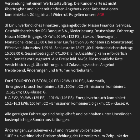
Verbindung mit einem Werkstattauftrag. Die Kundenkarte ist nicht
übertragbar und nicht mit anderen Angebots- oder Rabattaktionen
kombinierbar. Gültig bis auf Widerruf. Es gelten unsere
AGB
.
3) Ein unverbindliches Finanzierungsangebot der Nissan Financial Services,
Geschäftsbereich der RCI Banque S.A., Niederlassung Deutschland. Fahrzeug:
Nissan MICRA Engage, 40 kWh, 90 kW (122 PS), Elektro (Neuwagen).
Monatliche Rate: 115,00 € bei einer Laufzeit von 36 Monaten (35 Monatsraten).
Effektiver Jahreszins: 1,99 %. Schlussrate: 18.071,00 €. Nettodarlehensbetrag:
15.003,00 €. Gesamtbetrag: 24.071,00 €. Eine Anzahlung kann erforderlich
sein. Bonität vorausgesetzt. Alle Preise inkl. MwSt. Die monatliche Rate
versteht sich zzgl. Überführungs- und Zulassungskosten. Angebot
freibleibend, Änderungen und Irrtümer vorbehalten.
Ford TOURNEO CUSTOM, 2,0 EB 125kW (170 PS), Automatik,
Energieverbrauch kombiniert: 8,2l /100km; CO₂-Emissionen kombiniert:
215g/km; CO₂-Klasse: G.
KIA EV2, 99,5kW (135 PS) - 107kW (146 PS) Energieverbrauch kombiniert:
15,1–16,3 kWh/100 km; CO₂-Emissionen kombiniert: 0 g/km; CO₂-Klasse: A.
Alle gezeigten Fahrzeuge sind beispielhaft und beinhalten unter Umständen
kostenpflichtige Sonderausstattungen.
Änderungen, Zwischenverkauf und Irrtümer vorbehalten!
*UPE = unverbindliche Preisempfehlung des Herstellers zum Zeitpunkt der