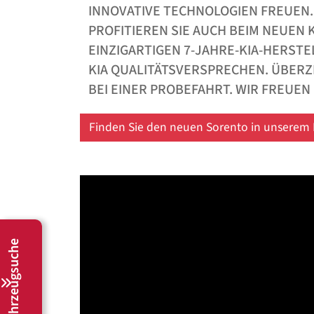
NOVATIVE TECHNOLOGIEN FREUEN. S
OFITIEREN SIE AUCH BEIM NEUEN KI
NZIGARTIGEN 7-JAHRE-KIA-HERSTELL
A QUALITÄTSVERSPRECHEN. ÜBERZEUG
I EINER PROBEFAHRT. WIR FREUEN U
Finden Sie den neuen Sorento in unserem 
Fahrzeugsuche