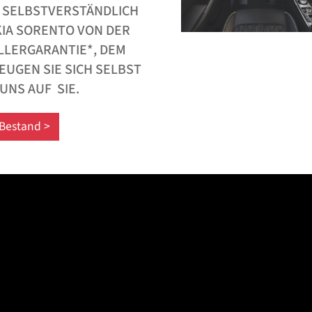
ELBSTVERSTÄNDLICH PR
A SORENTO VON DER EI
ERGARANTIE*, DEM KI
EN SIE SICH SELBST BE
NS AUF SIE.
Bestand >