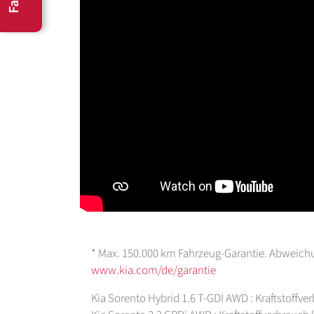
* Max. 150.000 km Fahrzeug-Garantie. Abweichu
www.kia.com/de/garantie
Kia Sorento Hybrid 1.6 T-GDI AWD : Kraftstoffv