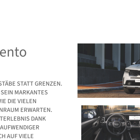
rento
TÄBE STATT GRENZEN. D
SEIN MARKANTES Ä
IE VIELEN EX
NRAUM ERWARTEN. NE
LEBNIS DANK HO
UFWENDIGER VE
AUF VIELE IN