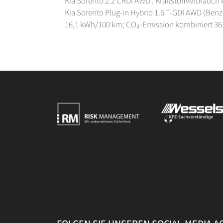
Kia Sorento 2.2 CRDi AWD : Kraftstoffverbrauch
Kia Sorento Plug-in Hybrid 1.6 T-GDI AWD (Ben
16,1 kWh/100 km; CO₂-Emission kombiniert 36 