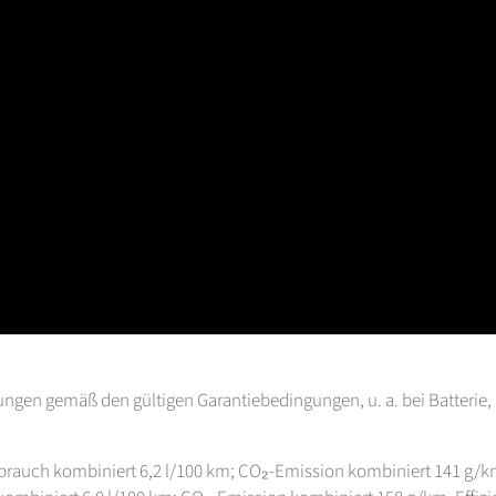
ngen gemäß den gültigen Garantiebedingungen, u. a. bei Batterie, 
erbrauch kombiniert 6,2 l/100 km; CO₂-Emission kombiniert 141 g/km