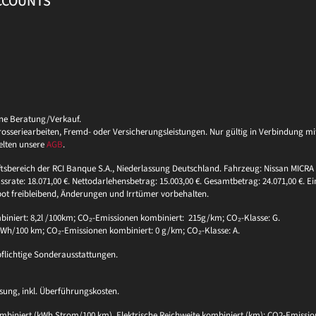
ACCOUNTS
ine Beratung/Verkauf.
eriearbeiten, Fremd- oder Versicherungsleistungen. Nur gültig in Verbindung mit 
elten unsere
AGB
.
ftsbereich der RCI Banque S.A., Niederlassung Deutschland. Fahrzeug: Nissan MICRA 
ssrate: 18.071,00 €. Nettodarlehensbetrag: 15.003,00 €. Gesamtbetrag: 24.071,00 €. Ei
bot freibleibend, Änderungen und Irrtümer vorbehalten.
niert: 8,2l /100km; CO₂-Emissionen kombiniert: 215g/km; CO₂-Klasse: G.
 kWh/100 km; CO₂-Emissionen kombiniert: 0 g/km; CO₂-Klasse: A.
pflichtige Sonderausstattungen.
sung, inkl. Überführungskosten.
biniert (kWh Strom/100 km), Elektrische Reichweite kombiniert (km); CO2-Emission