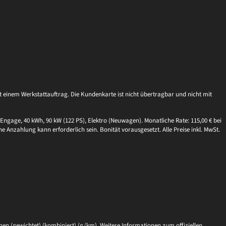
einem Werkstattauftrag. Die Kundenkarte ist nicht übertragbar und nicht mit
Engage, 40 kWh, 90 kW (122 PS), Elektro (Neuwagen). Monatliche Rate: 115,00 € bei
ne Anzahlung kann erforderlich sein. Bonität vorausgesetzt. Alle Preise inkl. MwSt.
en (gewichtet) (kombiniert) (g/km). Weitere Informationen zum offiziellen