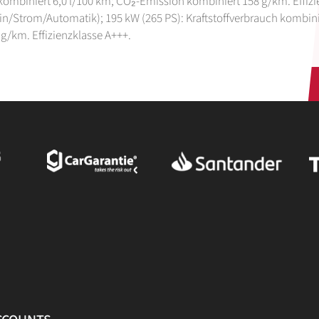
 kombiniert 6,0 l/100 km; CO₂-Emission kombiniert 158 g/km. Effizi
zin/Strom/Automatik); 195 kW (265 PS): Kraftstoffverbrauch kombin
g/km. Effizienzklasse A+++.