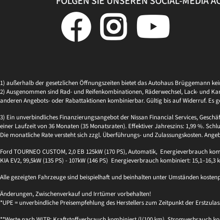
FOLGEN SIE UNSEREN SOCIAL-MEDIA 
1) außerhalb der gesetzlichen Öffnungszeiten bietet das Autohaus Brüggemann ke
2) Ausgenommen sind Rad- und Reifenkombinationen, Räderwechsel, Lack- und Kaross
anderen Angebots- oder Rabattaktionen kombinierbar. Gültig bis auf Widerruf. Es g
3) Ein unverbindliches Finanzierungsangebot der Nissan Financial Services, Geschä
einer Laufzeit von 36 Monaten (35 Monatsraten). Effektiver Jahreszins: 1,99 %. Schlu
Die monatliche Rate versteht sich zzgl. Überführungs- und Zulassungskosten. Ange
Ford TOURNEO CUSTOM, 2,0 EB 125kW (170 PS), Automatik, Energieverbrauch kombi
KIA EV2, 99,5kW (135 PS) - 107kW (146 PS) Energieverbrauch kombiniert: 15,1–16,3
Alle gezeigten Fahrzeuge sind beispielhaft und beinhalten unter Umständen kosten
Änderungen, Zwischenverkauf und Irrtümer vorbehalten!
*UPE = unverbindliche Preisempfehlung des Herstellers zum Zeitpunkt der Erstzulas
**Werte nach WLTP: Kraftstoffverbrauch kombiniert (l/100 km), Stromverbrauch kom