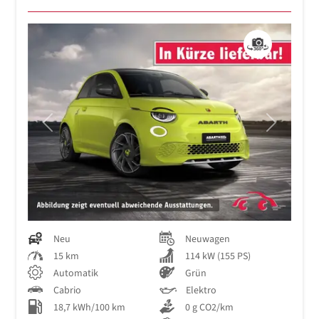
Previous
Next
Neu
Neuwagen
15 km
114 kW (155 PS)
Automatik
Grün
Cabrio
Elektro
18,7 kWh/100 km
0 g CO2/km