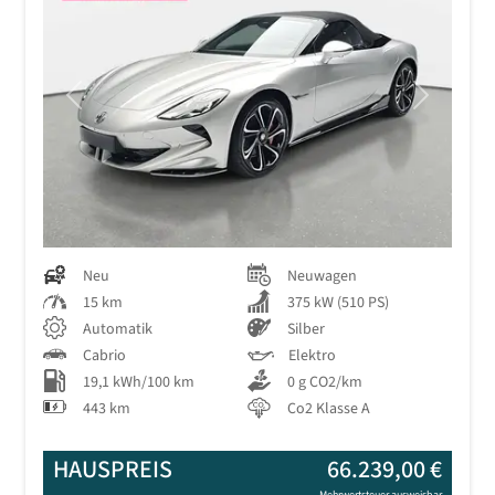
Previous
Next
Neu
Neuwagen
15 km
375 kW (510 PS)
Automatik
Silber
Cabrio
Elektro
19,1 kWh/100 km
0 g CO2/km
443 km
Co2 Klasse A
HAUSPREIS
66.239,00 €