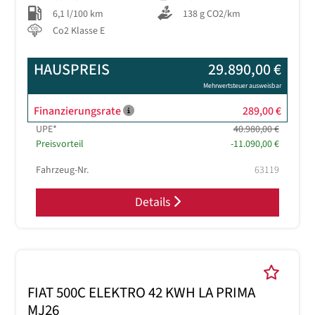
6,1 l/100 km
138 g CO2/km
Co2 Klasse E
HAUSPREIS
29.890,00 €
Mehrwertsteuer ausweisbar
Finanzierungsrate
289,00 €
UPE*
40.980,00 €
Preisvorteil
-11.090,00 €
Fahrzeug-Nr.
63119
Details
FIAT 500C ELEKTRO 42 KWH LA PRIMA
MJ26