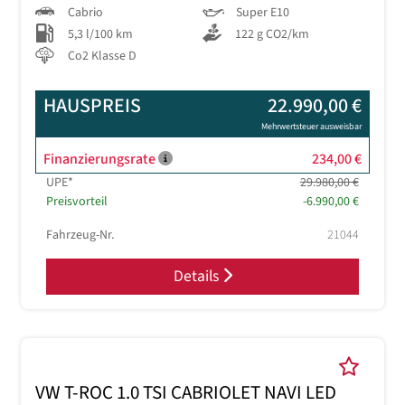
Cabrio
Super E10
5,3 l/100 km
122 g CO2/km
Co2 Klasse D
HAUSPREIS
22.990,00 €
Mehrwertsteuer ausweisbar
Finanzierungsrate
234,00 €
UPE*
29.980,00 €
Preisvorteil
-6.990,00 €
Fahrzeug-Nr.
21044
Details
VW T-ROC 1.0 TSI CABRIOLET NAVI LED