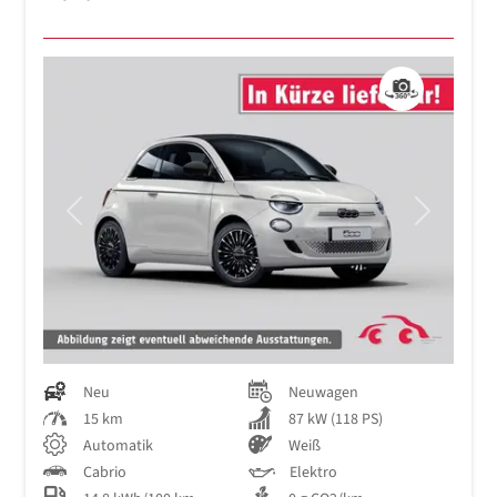
Previous
Next
Neu
Neuwagen
15 km
87 kW (118 PS)
Automatik
Weiß
Cabrio
Elektro