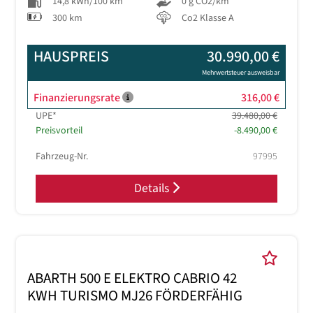
14,8 kWh/100 km
0 g CO2/km
300 km
Co2 Klasse A
HAUSPREIS
30.990,00 €
Mehrwertsteuer ausweisbar
Finanzierungsrate
316,00 €
UPE*
39.480,00 €
Preisvorteil
-8.490,00 €
Fahrzeug-Nr.
97995
Details
ABARTH 500 E ELEKTRO CABRIO 42
KWH TURISMO MJ26 FÖRDERFÄHIG