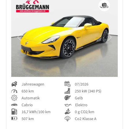
Previous
Next
Jahreswagen
07/2026
650 km
250 kW (340 PS)
Automatik
Gelb
Cabrio
Elektro
16,7 kWh/100 km
0 g CO2/km
507 km
Co2 Klasse A