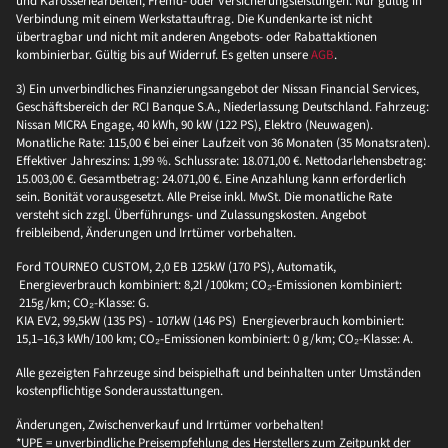
und Karosseriearbeiten, Fremd- oder Versicherungsleistungen. Nur gültig in
Verbindung mit einem Werkstattauftrag. Die Kundenkarte ist nicht
übertragbar und nicht mit anderen Angebots- oder Rabattaktionen
kombinierbar. Gültig bis auf Widerruf. Es gelten unsere
AGB
.
3) Ein unverbindliches Finanzierungsangebot der Nissan Financial Services,
Geschäftsbereich der RCI Banque S.A., Niederlassung Deutschland. Fahrzeug:
Nissan MICRA Engage, 40 kWh, 90 kW (122 PS), Elektro (Neuwagen).
Monatliche Rate: 115,00 € bei einer Laufzeit von 36 Monaten (35 Monatsraten).
Effektiver Jahreszins: 1,99 %. Schlussrate: 18.071,00 €. Nettodarlehensbetrag:
15.003,00 €. Gesamtbetrag: 24.071,00 €. Eine Anzahlung kann erforderlich
sein. Bonität vorausgesetzt. Alle Preise inkl. MwSt. Die monatliche Rate
versteht sich zzgl. Überführungs- und Zulassungskosten. Angebot
freibleibend, Änderungen und Irrtümer vorbehalten.
Ford TOURNEO CUSTOM, 2,0 EB 125kW (170 PS), Automatik,
Energieverbrauch kombiniert: 8,2l /100km; CO₂-Emissionen kombiniert:
215g/km; CO₂-Klasse: G.
KIA EV2, 99,5kW (135 PS) - 107kW (146 PS) Energieverbrauch kombiniert:
15,1–16,3 kWh/100 km; CO₂-Emissionen kombiniert: 0 g/km; CO₂-Klasse: A.
Alle gezeigten Fahrzeuge sind beispielhaft und beinhalten unter Umständen
kostenpflichtige Sonderausstattungen.
Änderungen, Zwischenverkauf und Irrtümer vorbehalten!
*UPE = unverbindliche Preisempfehlung des Herstellers zum Zeitpunkt der