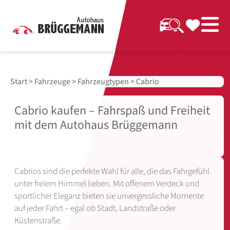
Start
>
Fahrzeuge
>
Fahrzeugtypen
> Cabrio
Cabrio kaufen – Fahrspaß und Freiheit
mit dem Autohaus Brüggemann
Cabrios sind die perfekte Wahl für alle, die das Fahrgefühl
unter freiem Himmel lieben. Mit offenem Verdeck und
sportlicher Eleganz bieten sie unvergessliche Momente
auf jeder Fahrt – egal ob Stadt, Landstraße oder
Küstenstraße.