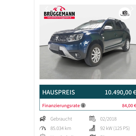
Previous
HAUSPREIS
10.490,00 
Finanzierungsrate
84,00 
Gebraucht
02/2018
85.034 km
92 kW (125 PS)