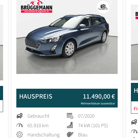
Previous
Next
Next
H
€
HAUSPREIS
11.490,00 €
Mehrwertsteuer ausweisbar
€
F
Gebraucht
07/2020
65.910 km
74 kW (101 PS)
Handschaltung
Blau