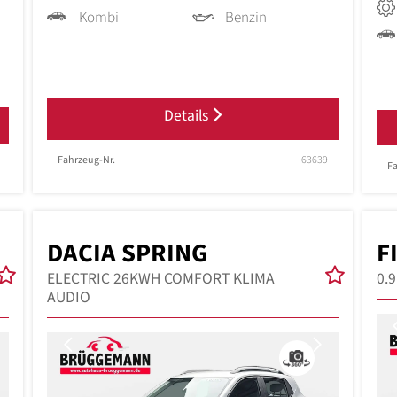
Kombi
Benzin
Details
Fahrzeug-Nr.
63639
Fa
DACIA SPRING
F
ELECTRIC 26KWH COMFORT KLIMA
0.
AUDIO
Next
Previous
Next