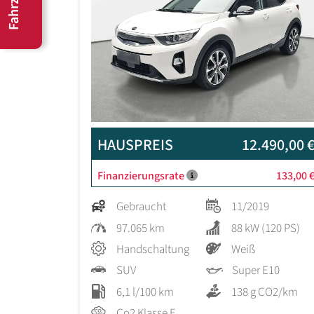
HAUSPREIS
12.490,00 
Finanzierungsrate
133,00 
Gebraucht
11/2019
97.065 km
88 kW (120 PS)
Handschaltung
Weiß
SUV
Super E10
6,1 l/100 km
138 g CO2/km
Co2 Klasse E