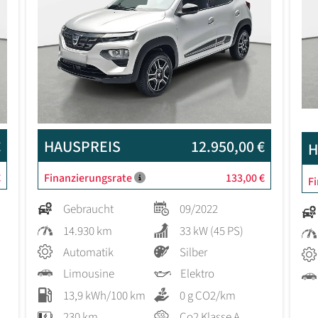
€
HAUSPREIS
12.950,00 €
H
€
Finanzierungsrate
133,00 €
F
Gebraucht
09/2022
14.930 km
33 kW (45 PS)
Automatik
Silber
Limousine
Elektro
13,9 kWh/100 km
0 g CO2/km
230 km
Co2 Klasse A