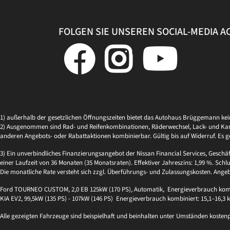
FOLGEN SIE UNSEREN SOCIAL-MEDIA 
1) außerhalb der gesetzlichen Öffnungszeiten bietet das Autohaus Brüggemann ke
2) Ausgenommen sind Rad- und Reifenkombinationen, Räderwechsel, Lack- und Kaross
anderen Angebots- oder Rabattaktionen kombinierbar. Gültig bis auf Widerruf. Es g
3) Ein unverbindliches Finanzierungsangebot der Nissan Financial Services, Geschä
einer Laufzeit von 36 Monaten (35 Monatsraten). Effektiver Jahreszins: 1,99 %. Schlu
Die monatliche Rate versteht sich zzgl. Überführungs- und Zulassungskosten. Ange
Ford TOURNEO CUSTOM, 2,0 EB 125kW (170 PS), Automatik, Energieverbrauch kombi
KIA EV2, 99,5kW (135 PS) - 107kW (146 PS) Energieverbrauch kombiniert: 15,1–16,3
Alle gezeigten Fahrzeuge sind beispielhaft und beinhalten unter Umständen kosten