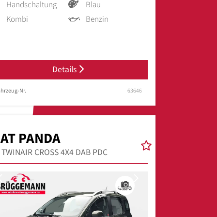
Handschaltung
Blau
Kombi
Benzin
Details
hrzeug-Nr.
63646
IAT PANDA
9 TWINAIR CROSS 4X4 DAB PDC
Previous
Next