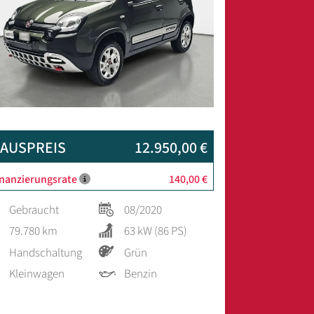
AUSPREIS
12.950,00 €
inanzierungsrate
140,00 €
Gebraucht
08/2020
79.780 km
63 kW (86 PS)
Handschaltung
Grün
Kleinwagen
Benzin