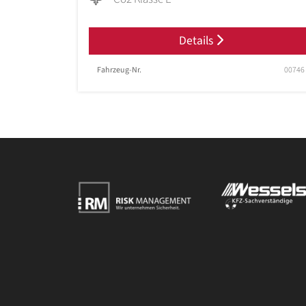
Details
Fahrzeug-Nr.
00746