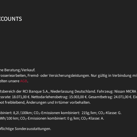
ACCOUNTS
ine Beratung/Verkauf.
eriearbeiten, Fremd- oder Versicherungsleistungen. Nur gültig in Verbindung mit 
elten unsere
AGB
.
ftsbereich der RCI Banque S.A., Niederlassung Deutschland. Fahrzeug: Nissan MICRA 
ssrate: 18.071,00 €. Nettodarlehensbetrag: 15.003,00 €. Gesamtbetrag: 24.071,00 €. Ei
bot freibleibend, Änderungen und Irrtümer vorbehalten.
niert: 8,2l /100km; CO₂-Emissionen kombiniert: 215g/km; CO₂-Klasse: G.
 kWh/100 km; CO₂-Emissionen kombiniert: 0 g/km; CO₂-Klasse: A.
pflichtige Sonderausstattungen.