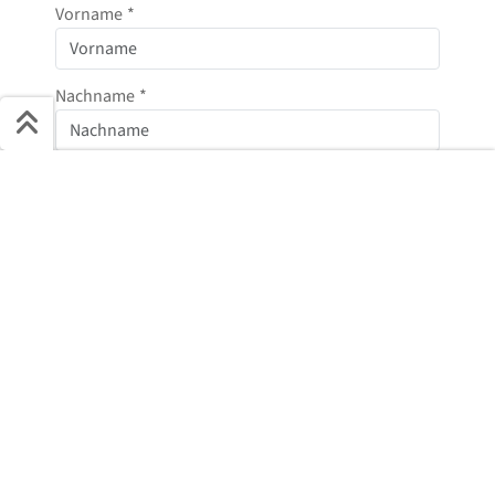
Vorname
*
Nachname
*
Schnell ans Ziel
E-Mail
*
Start + Bilder
Ausstattung
Details
Beschreibung
Telefonnummer
Jetzt anfragen
Nachricht