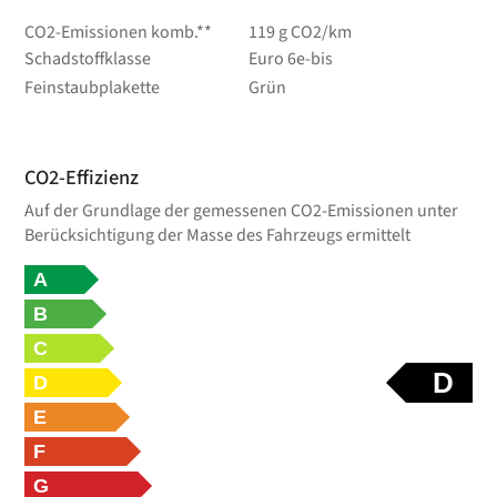
CO2-Emissionen komb.**
119 g CO2/km
Schadstoffklasse
Euro 6e-bis
Feinstaubplakette
Grün
CO2-Effizienz
Auf der Grundlage der gemessenen CO2-Emissionen unter
Berücksichtigung der Masse des Fahrzeugs ermittelt
A
B
C
D
D
E
F
G