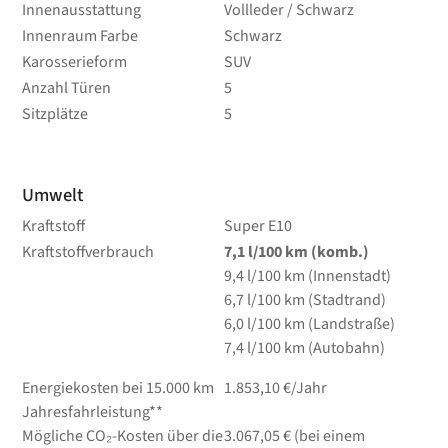
Innenausstattung
Vollleder / Schwarz
Innenraum Farbe
Schwarz
Karosserieform
SUV
Anzahl Türen
5
Sitzplätze
5
Umwelt
Kraftstoff
Super E10
Kraftstoffverbrauch
7,1
l/100 km
(komb.)
9,4
l/100 km
(Innenstadt)
6,7
l/100 km
(Stadtrand)
6,0
l/100 km
(Landstraße)
7,4
l/100 km
(Autobahn)
Energiekosten bei 15.000 km
1.853,10 €/Jahr
Jahresfahrleistung**
Mögliche CO₂-Kosten über die
3.067,05 € (bei einem