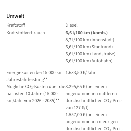
Umwelt
Kraftstoff
Diesel
Kraftstoffverbrauch
6,6
l/100 km
(komb.)
8,7
l/100 km
(Innenstadt)
6,6
l/100 km
(Stadtrand)
5,6
l/100 km
(Landstraße)
6,6
l/100 km
(Autobahn)
Energiekosten bei 15.000 km
1.633,50 €/Jahr
Jahresfahrleistung**
Mögliche CO₂-Kosten über die
3.295,65 € (bei einem
nächsten 10 Jahre (15.000
angenommenen mittleren
km/Jahr von 2026 - 2035)**
durchschnittlichen CO₂-Preis
von 127 €/t)
1.557,00 € (bei einem
angenommenen niedrigen
durchschnittlichen CO₂-Preis