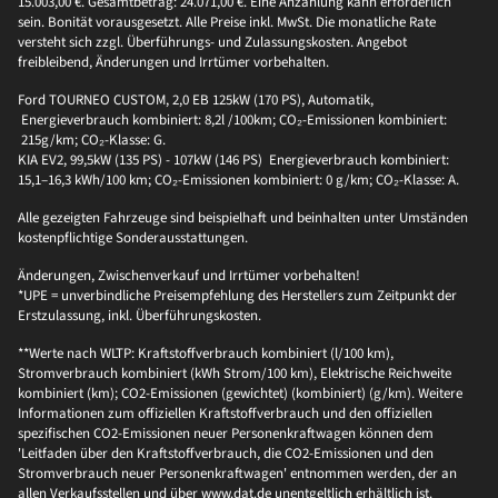
15.003,00 €. Gesamtbetrag: 24.071,00 €. Eine Anzahlung kann erforderlich
sein. Bonität vorausgesetzt. Alle Preise inkl. MwSt. Die monatliche Rate
versteht sich zzgl. Überführungs- und Zulassungskosten. Angebot
freibleibend, Änderungen und Irrtümer vorbehalten.
Ford TOURNEO CUSTOM, 2,0 EB 125kW (170 PS), Automatik,
Energieverbrauch kombiniert: 8,2l /100km; CO₂-Emissionen kombiniert:
215g/km; CO₂-Klasse: G.
KIA EV2, 99,5kW (135 PS) - 107kW (146 PS) Energieverbrauch kombiniert:
15,1–16,3 kWh/100 km; CO₂-Emissionen kombiniert: 0 g/km; CO₂-Klasse: A.
Alle gezeigten Fahrzeuge sind beispielhaft und beinhalten unter Umständen
kostenpflichtige Sonderausstattungen.
Änderungen, Zwischenverkauf und Irrtümer vorbehalten!
*UPE = unverbindliche Preisempfehlung des Herstellers zum Zeitpunkt der
Erstzulassung, inkl. Überführungskosten.
**Werte nach WLTP: Kraftstoffverbrauch kombiniert (l/100 km),
Stromverbrauch kombiniert (kWh Strom/100 km), Elektrische Reichweite
kombiniert (km); CO2-Emissionen (gewichtet) (kombiniert) (g/km). Weitere
Informationen zum offiziellen Kraftstoffverbrauch und den offiziellen
spezifischen CO2-Emissionen neuer Personenkraftwagen können dem
'Leitfaden über den Kraftstoffverbrauch, die CO2-Emissionen und den
Stromverbrauch neuer Personenkraftwagen' entnommen werden, der an
allen Verkaufsstellen und über www.dat.de unentgeltlich erhältlich ist.