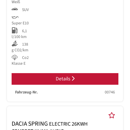
Weiß
SUV
Super E10
6,1
l/100 km
138
g CO2/km
Co2
Klasse E
Details
Fahrzeug-Nr.
00746
DACIA SPRING
ELECTRIC 26KWH