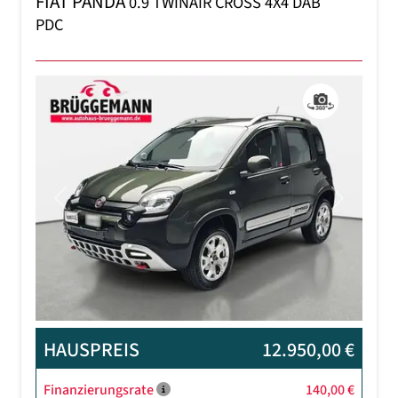
FIAT PANDA
0.9 TWINAIR CROSS 4X4 DAB
PDC
Previous
Next
HAUSPREIS
12.950,00 €
Finanzierungsrate
140,00 €