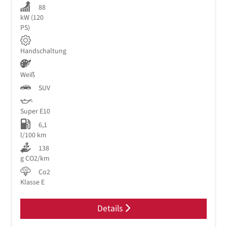
88
kW (120
PS)
Handschaltung
Weiß
SUV
Super E10
6,1
l/100 km
138
g CO2/km
Co2
Klasse E
Details