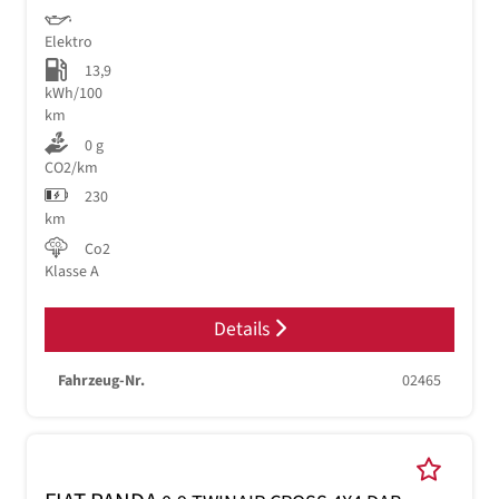
Elektro
13,9
kWh/100
km
0 g
CO2/km
230
km
Co2
Klasse A
Details
Fahrzeug-Nr.
02465