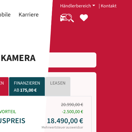
Händlerbereich
|
Kontakt
bile
Karriere
I KAMERA
EN
FINANZIEREN
LEASEN
AB
175,00 €
20.990,00 €
VORTEIL
-2.500,00 €
USPREIS
18.490,00 €
Mehrwertsteuer ausweisbar