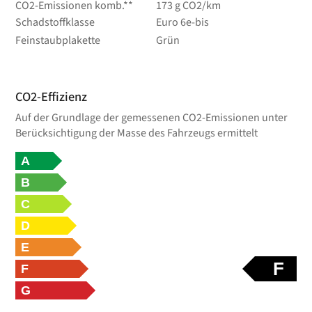
CO2-Emissionen komb.**
173 g CO2/km
Schadstoffklasse
Euro 6e-bis
Feinstaubplakette
Grün
CO2-Effizienz
Auf der Grundlage der gemessenen CO2-Emissionen unter
Berücksichtigung der Masse des Fahrzeugs ermittelt
A
B
C
D
E
F
F
G