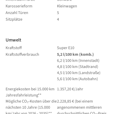
Karosserieform
Kleinwagen
Anzahl Türen
5
Sitzplätze
4
Umwelt
Kraftstoff
Super E10
Kraftstoffverbrauch
5,2
l/100 km
(komb.)
6,2
l/100 km
(Innenstadt)
4,8
l/100 km
(Stadtrand)
4,5
l/100 km
(Landstraße)
5,6
l/100 km
(Autobahn)
Energiekosten bei 15.000 km
1.357,20 €/Jahr
Jahresfahrleistung**
Mögliche CO₂-Kosten über die
2.228,85 € (bei einem
nächsten 10 Jahre (15.000
angenommenen mittleren
km/Jahr von 2026 - 2035)**
durchschnittlichen CO₂-Preis