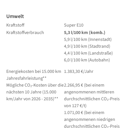
Umwelt
Kraftstoff
Super E10
Kraftstoffverbrauch
5,3
l/100 km
(komb.)
5,9
l/100 km
(Innenstadt)
4,9
l/100 km
(Stadtrand)
4,4
l/100 km
(Landstraße)
6,0
l/100 km
(Autobahn)
Energiekosten bei 15.000 km
1.383,30 €/Jahr
Jahresfahrleistung**
Mögliche CO₂-Kosten über die
2.266,95 € (bei einem
nächsten 10 Jahre (15.000
angenommenen mittleren
km/Jahr von 2026 - 2035)**
durchschnittlichen CO₂-Preis
von 127 €/t)
1.071,00 € (bei einem
angenommenen niedrigen
durchschnittlichen CO₂-Preis