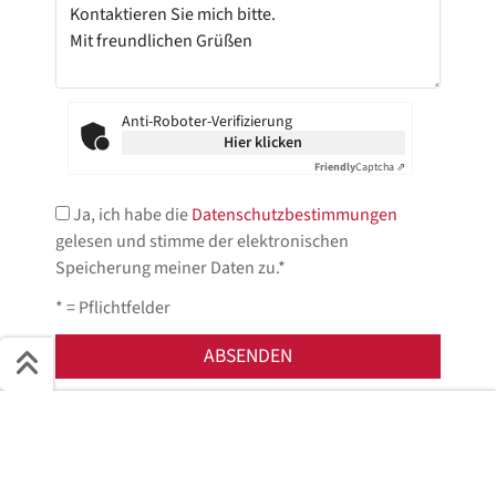
Anti-Roboter-Verifizierung
Hier klicken
Friendly
Captcha ⇗
Ja, ich habe die
Datenschutzbestimmungen
gelesen und stimme der elektronischen
Speicherung meiner Daten zu.*
* = Pflichtfelder
Jetzt anfragen!
Schnell ans Ziel
Start + Bilder
Ausstattung
Details
Beschreibung
Wir helfen Ihnen gerne weiter.