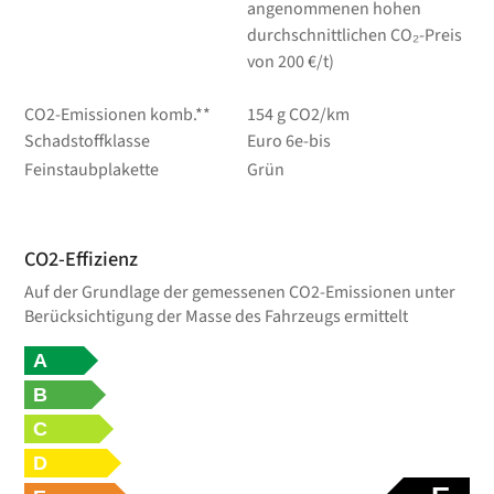
angenommenen hohen
durchschnittlichen CO₂-Preis
von 200 €/t)
CO2-Emissionen komb.**
154 g CO2/km
Schadstoffklasse
Euro 6e-bis
Feinstaubplakette
Grün
CO2-Effizienz
Auf der Grundlage der gemessenen CO2-Emissionen unter
Berücksichtigung der Masse des Fahrzeugs ermittelt
A
B
C
D