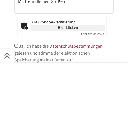
Anti-Roboter-Verifizierung
Hier klicken
Friendly
Captcha ⇗
Ja, ich habe die
Datenschutzbestimmungen
gelesen und stimme der elektronischen
Speicherung meiner Daten zu.*
Schnell ans Ziel
* = Pflichtfelder
Start + Bilder
Ausstattung
Details
Beschreibung
Jetzt anfragen
Jetzt anfragen!
Wir helfen Ihnen gerne weiter.