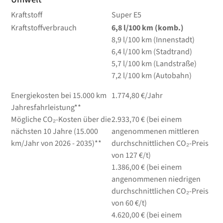
Kraftstoff
Super E5
Kraftstoffverbrauch
6,8
l/100 km
(komb.)
8,9
l/100 km
(Innenstadt)
6,4
l/100 km
(Stadtrand)
5,7
l/100 km
(Landstraße)
7,2
l/100 km
(Autobahn)
Energiekosten bei 15.000 km
1.774,80 €/Jahr
Jahresfahrleistung**
Mögliche CO₂-Kosten über die
2.933,70 € (bei einem
nächsten 10 Jahre (15.000
angenommenen mittleren
km/Jahr von 2026 - 2035)**
durchschnittlichen CO₂-Preis
von 127 €/t)
1.386,00 € (bei einem
angenommenen niedrigen
durchschnittlichen CO₂-Preis
von 60 €/t)
4.620,00 € (bei einem