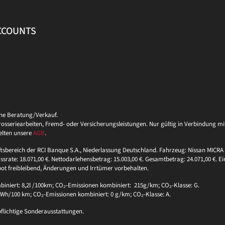
ACCOUNTS
ine Beratung/Verkauf.
eriearbeiten, Fremd- oder Versicherungsleistungen. Nur gültig in Verbindung mit 
elten unsere
AGB
.
ftsbereich der RCI Banque S.A., Niederlassung Deutschland. Fahrzeug: Nissan MICRA 
ssrate: 18.071,00 €. Nettodarlehensbetrag: 15.003,00 €. Gesamtbetrag: 24.071,00 €. Ei
bot freibleibend, Änderungen und Irrtümer vorbehalten.
niert: 8,2l /100km; CO₂-Emissionen kombiniert: 215g/km; CO₂-Klasse: G.
 kWh/100 km; CO₂-Emissionen kombiniert: 0 g/km; CO₂-Klasse: A.
pflichtige Sonderausstattungen.