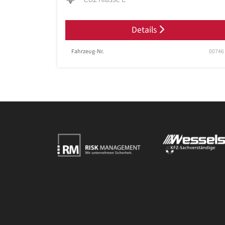
Details
Fahrzeug-Nr.
00746