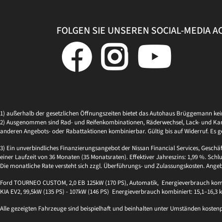
FOLGEN SIE UNSEREN SOCIAL-MEDIA 
1) außerhalb der gesetzlichen Öffnungszeiten bietet das Autohaus Brüggemann ke
2) Ausgenommen sind Rad- und Reifenkombinationen, Räderwechsel, Lack- und Kaross
anderen Angebots- oder Rabattaktionen kombinierbar. Gültig bis auf Widerruf. Es g
3) Ein unverbindliches Finanzierungsangebot der Nissan Financial Services, Geschä
einer Laufzeit von 36 Monaten (35 Monatsraten). Effektiver Jahreszins: 1,99 %. Schlu
Die monatliche Rate versteht sich zzgl. Überführungs- und Zulassungskosten. Ange
Ford TOURNEO CUSTOM, 2,0 EB 125kW (170 PS), Automatik, Energieverbrauch kombi
KIA EV2, 99,5kW (135 PS) - 107kW (146 PS) Energieverbrauch kombiniert: 15,1–16,3
Alle gezeigten Fahrzeuge sind beispielhaft und beinhalten unter Umständen kosten