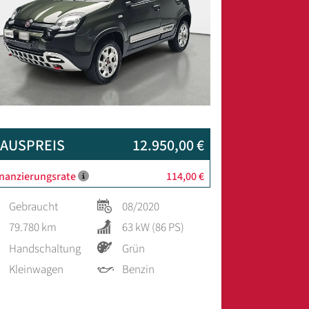
AUSPREIS
12.950,00 €
inanzierungsrate
114,00 €
Gebraucht
08/2020
79.780 km
63 kW (86 PS)
Handschaltung
Grün
Kleinwagen
Benzin