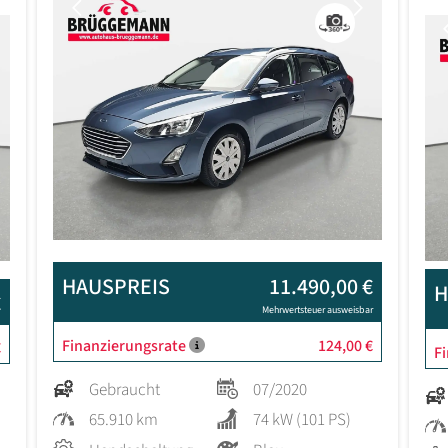
Previous
Next
Next
HAUSPREIS
11.490,00 €
H
€
Mehrwertsteuer ausweisbar
Finanzierungsrate
124,00 €
€
F
Gebraucht
07/2020
65.910 km
74 kW (101 PS)