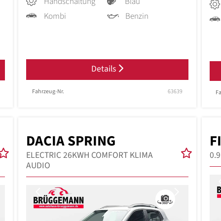
Handschaltung
Blau
Kombi
Benzin
Details
Fahrzeug-Nr.
63639
Fa
DACIA SPRING
F
ELECTRIC 26KWH COMFORT KLIMA
0.
AUDIO
Next
Previous
Next