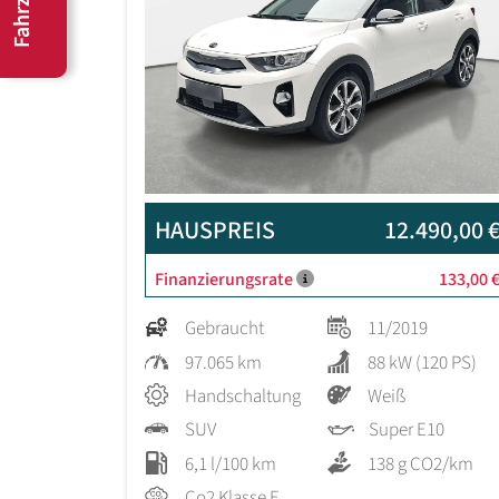
HAUSPREIS
12.490,00 
Finanzierungsrate
133,00 
Gebraucht
11/2019
97.065 km
88 kW (120 PS)
Handschaltung
Weiß
SUV
Super E10
6,1 l/100 km
138 g CO2/km
Co2 Klasse E