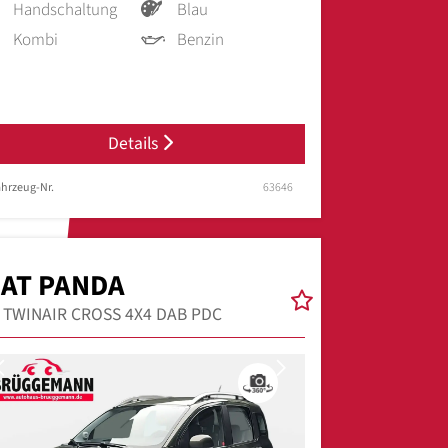
Handschaltung
Blau
Kombi
Benzin
Details
hrzeug-Nr.
63646
IAT PANDA
9 TWINAIR CROSS 4X4 DAB PDC
Previous
Next