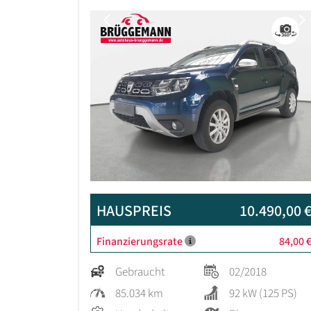
Previous
HAUSPREIS
10.490,00 
Finanzierungsrate
84,00 
Gebraucht
02/2018
85.034 km
92 kW (125 PS)