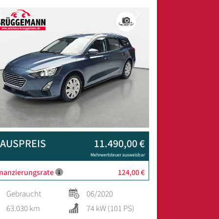
Previous
Next
AUSPREIS
11.490,00 €
Mehrwertsteuer ausweisbar
inanzierungsrate
124,00 €
Gebraucht
06/2020
63.030 km
74 kW (101 PS)