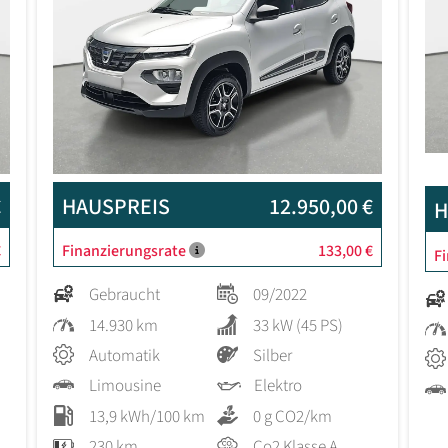
€
HAUSPREIS
12.950,00 €
H
€
Finanzierungsrate
133,00 €
F
Gebraucht
09/2022
14.930 km
33 kW (45 PS)
Automatik
Silber
Limousine
Elektro
13,9 kWh/100 km
0 g CO2/km
230 km
Co2 Klasse A