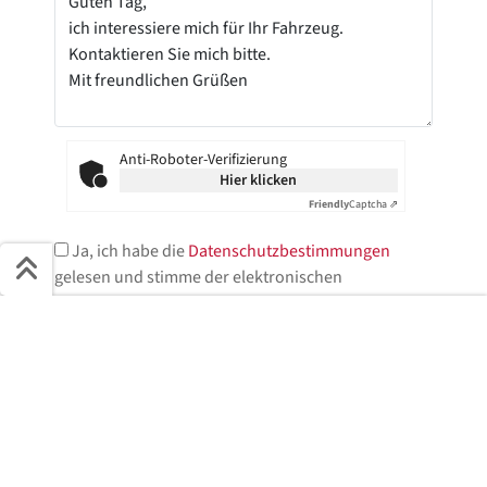
Anti-Roboter-Verifizierung
Hier klicken
Friendly
Captcha ⇗
Ja, ich habe die
Datenschutzbestimmungen
gelesen und stimme der elektronischen
Speicherung meiner Daten zu.*
Schnell ans Ziel
* = Pflichtfelder
Start + Bilder
Ausstattung
Details
Beschreibung
Jetzt anfragen
Jetzt anfragen!