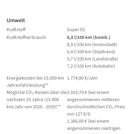
Umwelt
Kraftstoff
Super E5
Kraftstoffverbrauch
6,8
l/100 km
(komb.)
8,9
l/100 km
(Innenstadt)
6,4
l/100 km
(Stadtrand)
5,7
l/100 km
(Landstraße)
7,2
l/100 km
(Autobahn)
Energiekosten bei 15.000 km
1.774,80 €/Jahr
Jahresfahrleistung**
Mögliche CO₂-Kosten über die
2.933,70 € (bei einem
nächsten 10 Jahre (15.000
angenommenen mittleren
km/Jahr von 2026 - 2035)**
durchschnittlichen CO₂-Preis
von 127 €/t)
1.386,00 € (bei einem
angenommenen niedrigen