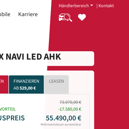
Händlerbereich
|
Kontakt
bile
Karriere
X NAVI LED AHK
EN
FINANZIEREN
LEASEN
AB
529,00 €
73.070,00 €
VORTEIL
-17.580,00 €
USPREIS
55.490,00 €
Mehrwertsteuer ausweisbar