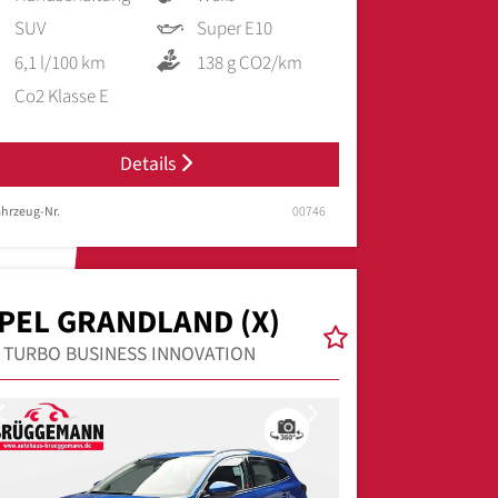
SUV
Super E10
6,1 l/100 km
138 g CO2/km
Co2 Klasse E
Details
hrzeug-Nr.
00746
PEL GRANDLAND (X)
2 TURBO BUSINESS INNOVATION
Previous
Next