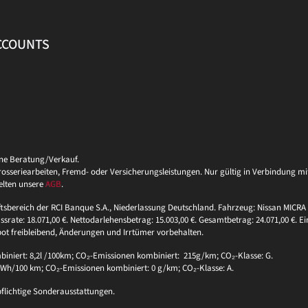
ACCOUNTS
ine Beratung/Verkauf.
eriearbeiten, Fremd- oder Versicherungsleistungen. Nur gültig in Verbindung mit 
elten unsere
AGB
.
ftsbereich der RCI Banque S.A., Niederlassung Deutschland. Fahrzeug: Nissan MICRA 
ssrate: 18.071,00 €. Nettodarlehensbetrag: 15.003,00 €. Gesamtbetrag: 24.071,00 €. Ei
bot freibleibend, Änderungen und Irrtümer vorbehalten.
niert: 8,2l /100km; CO₂-Emissionen kombiniert: 215g/km; CO₂-Klasse: G.
 kWh/100 km; CO₂-Emissionen kombiniert: 0 g/km; CO₂-Klasse: A.
pflichtige Sonderausstattungen.