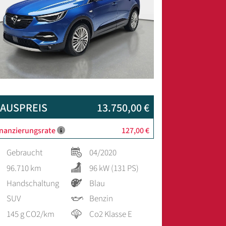
AUSPREIS
13.750,00 €
inanzierungsrate
127,00 €
Gebraucht
04/2020
96.710 km
96 kW (131 PS)
Handschaltung
Blau
SUV
Benzin
145 g CO2/km
Co2 Klasse E