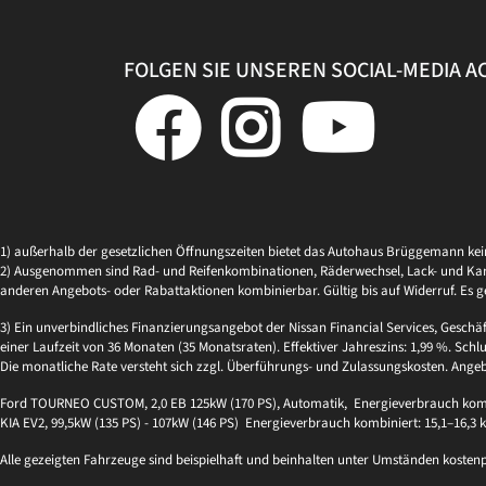
FOLGEN SIE UNSEREN SOCIAL-MEDIA 
1) außerhalb der gesetzlichen Öffnungszeiten bietet das Autohaus Brüggemann ke
2) Ausgenommen sind Rad- und Reifenkombinationen, Räderwechsel, Lack- und Kaross
anderen Angebots- oder Rabattaktionen kombinierbar. Gültig bis auf Widerruf. Es g
3) Ein unverbindliches Finanzierungsangebot der Nissan Financial Services, Geschä
einer Laufzeit von 36 Monaten (35 Monatsraten). Effektiver Jahreszins: 1,99 %. Schlu
Die monatliche Rate versteht sich zzgl. Überführungs- und Zulassungskosten. Ange
Ford TOURNEO CUSTOM, 2,0 EB 125kW (170 PS), Automatik, Energieverbrauch kombi
KIA EV2, 99,5kW (135 PS) - 107kW (146 PS) Energieverbrauch kombiniert: 15,1–16,3
Alle gezeigten Fahrzeuge sind beispielhaft und beinhalten unter Umständen kosten