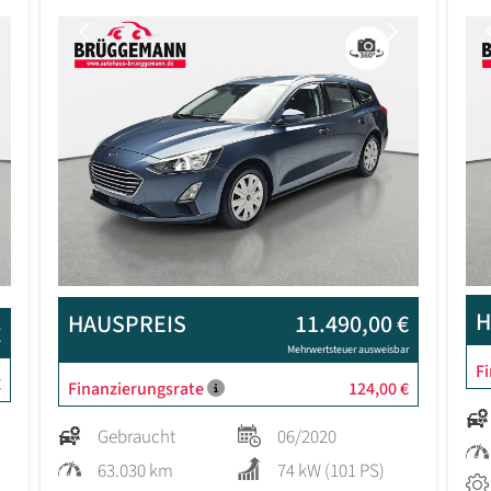
Next
Previous
Next
H
HAUSPREIS
11.490,00 €
€
Mehrwertsteuer ausweisbar
F
€
Finanzierungsrate
124,00 €
Gebraucht
06/2020
63.030 km
74 kW (101 PS)