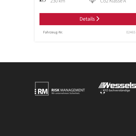
230 km
Co2 Klasse A
Details
Fahrzeug-Nr.
02465