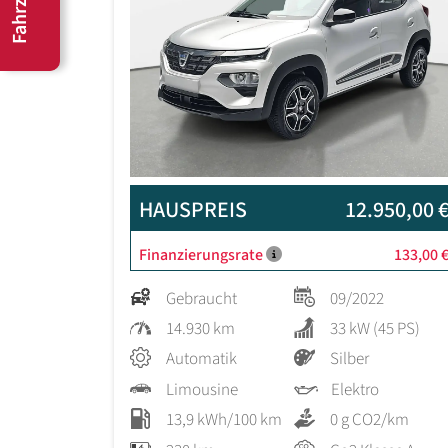
HAUSPREIS
12.950,00 
Finanzierungsrate
133,00 
Gebraucht
09/2022
14.930 km
33 kW (45 PS)
Automatik
Silber
Limousine
Elektro
13,9 kWh/100 km
0 g CO2/km