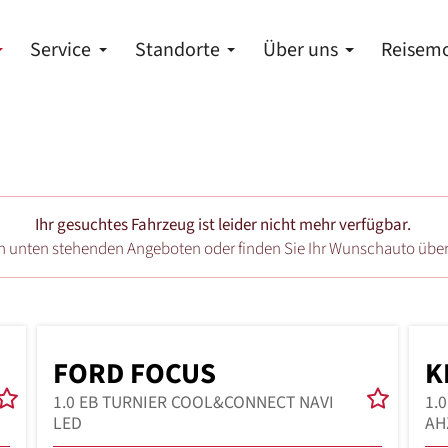
Service
Standorte
Über uns
Reisemo
Ihr gesuchtes Fahrzeug ist leider nicht mehr verfügbar.
en unten stehenden Angeboten oder finden Sie Ihr Wunschauto übe
FORD FOCUS
K
1.0 EB TURNIER COOL&CONNECT NAVI
1.
LED
AH