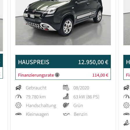
€
HAUSPREIS
12.950,00 €
H
€
Finanzierungsrate
114,00 €
F
Gebraucht
08/2020
79.780 km
63 kW (86 PS)
Handschaltung
Grün
Kleinwagen
Benzin