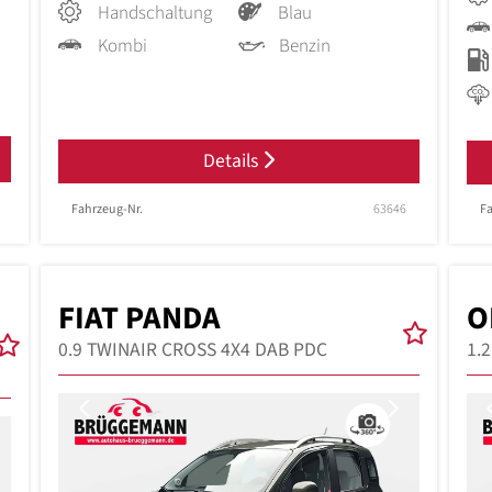
Handschaltung
Blau
Kombi
Benzin
Details
Fahrzeug-Nr.
63646
Fa
FIAT PANDA
O
0.9 TWINAIR CROSS 4X4 DAB PDC
1.
Previous
Next
Next