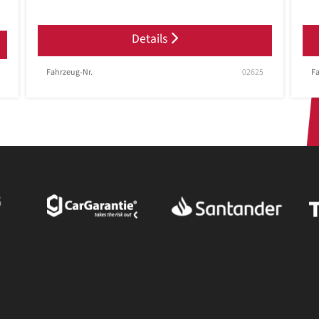
Details
Fahrzeug-Nr.
02625
Fa