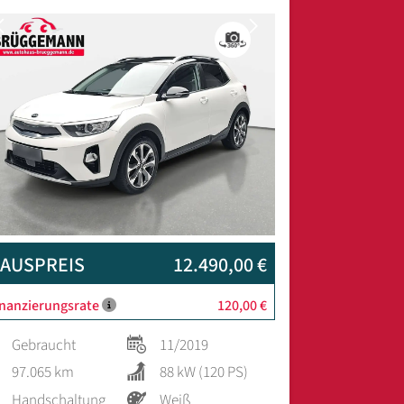
Previous
Next
AUSPREIS
12.490,00 €
inanzierungsrate
120,00 €
Gebraucht
11/2019
97.065 km
88 kW (120 PS)
Handschaltung
Weiß