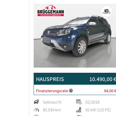
Previous
HAUSPREIS
10.490,00 
Finanzierungsrate
84,00 
Gebraucht
02/2018
85.034 km
92 kW (125 PS)