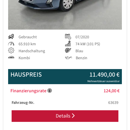
Gebraucht
07/2020
65.910 km
74 kW (101 PS)
Handschaltung
Blau
Kombi
Benzin
HAUSPREIS
11.490,00 €
Mehrwertsteuer ausweisbar
Finanzierungsrate
124,00 €
Fahrzeug-Nr.
63639
Details