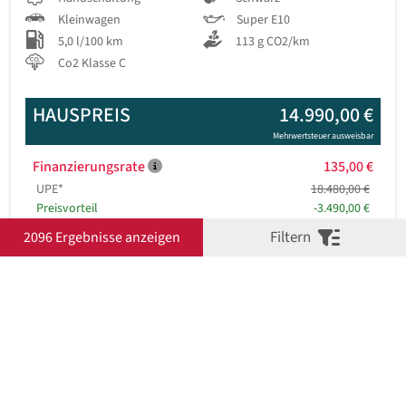
Kleinwagen
Super E10
5,0 l/100 km
113 g CO2/km
Co2 Klasse C
HAUSPREIS
14.990,00 €
Mehrwertsteuer ausweisbar
Finanzierungsrate
135,00 €
UPE*
18.480,00 €
Preisvorteil
-3.490,00 €
Filtern
2096 Ergebnisse anzeigen
Fahrzeug-Nr.
20981
Details
MG MG3 1.5 5MT COMFORT