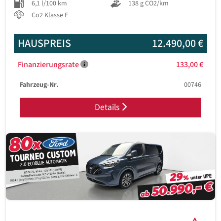
6,1 l/100 km
138 g CO2/km
Co2 Klasse E
HAUSPREIS
12.490,00 €
Finanzierungsrate
133,00 €
Fahrzeug-Nr.
00746
Details