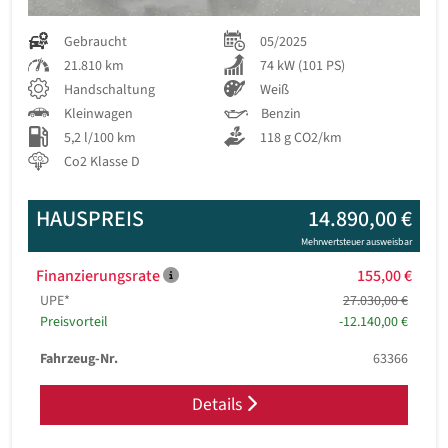
Gebraucht
05/2025
21.810 km
74 kW (101 PS)
Handschaltung
Weiß
Kleinwagen
Benzin
5,2 l/100 km
118 g CO2/km
Co2 Klasse D
HAUSPREIS
14.890,00 €
Mehrwertsteuer ausweisbar
Finanzierungsrate
155,00 €
UPE*
27.030,00 €
Preisvorteil
-12.140,00 €
Fahrzeug-Nr.
63366
Details