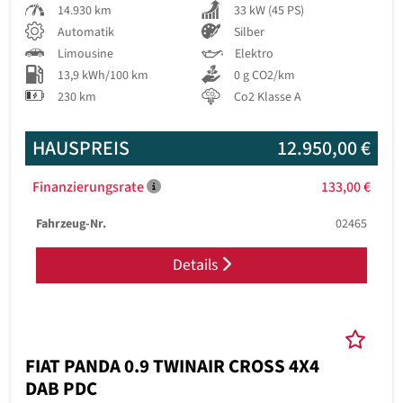
14.930 km
33 kW (45 PS)
Automatik
Silber
Limousine
Elektro
13,9 kWh/100 km
0 g CO2/km
230 km
Co2 Klasse A
HAUSPREIS
12.950,00 €
Finanzierungsrate
133,00 €
Fahrzeug-Nr.
02465
Details
FIAT PANDA 0.9 TWINAIR CROSS 4X4
DAB PDC