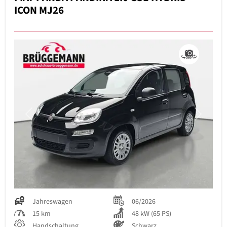
ICON MJ26
Previous
Next
Jahreswagen
06/2026
15 km
48 kW (65 PS)
Handschaltung
Schwarz