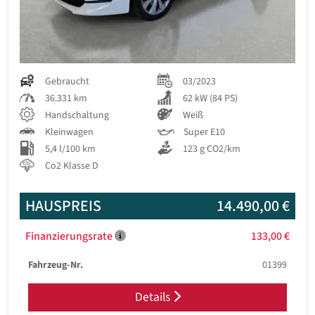
Gebraucht
03/2023
36.331 km
62 kW (84 PS)
Handschaltung
Weiß
Kleinwagen
Super E10
5,4 l/100 km
123 g CO2/km
Co2 Klasse D
HAUSPREIS
14.490,00 €
Finanzierungsrate
133,00 €
Fahrzeug-Nr.
01399
Details