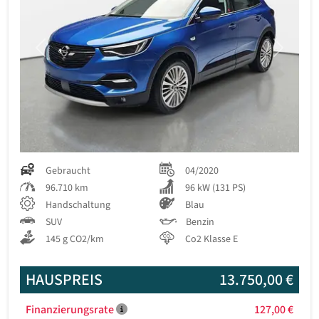
Previous
Next
Gebraucht
04/2020
96.710 km
96 kW (131 PS)
Handschaltung
Blau
SUV
Benzin
145 g CO2/km
Co2 Klasse E
HAUSPREIS
13.750,00 €
Finanzierungsrate
127,00 €