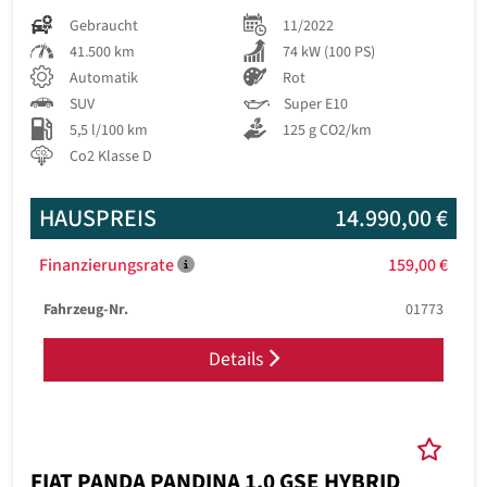
Gebraucht
11/2022
41.500 km
74 kW (100 PS)
Automatik
Rot
SUV
Super E10
5,5 l/100 km
125 g CO2/km
Co2 Klasse D
HAUSPREIS
14.990,00 €
Finanzierungsrate
159,00 €
Fahrzeug-Nr.
01773
Details
FIAT PANDA PANDINA 1.0 GSE HYBRID