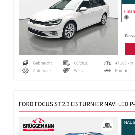
Finan
Fahrze
Gebraucht
06/2020
47.200 km
Automatik
Weiß
Kombi
FORD FOCUS ST 2.3 EB TURNIER NAVI LED P
Previous
Next
HAUS