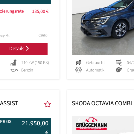
zierungsrate
185,00 €
ug-Nr.
02665
Details
110 kW (150 PS)
Gebraucht
04/
Benzin
Automatik
Gra
-ASSIST
SKODA OCTAVIA COMBI 1
Previous
PREIS
21.950,00
€