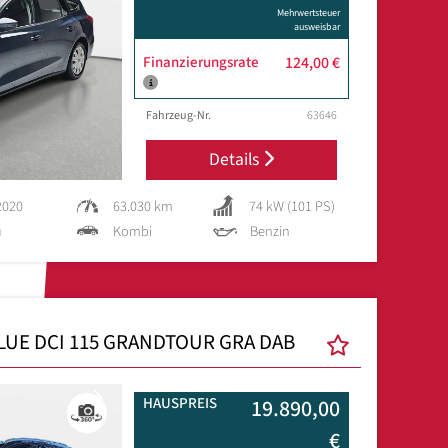
Mehrwertsteuer
ausweisbar
Finanzierungsrate
124,00 €
Fahrzeug-Nr.
63646
Details
2020
63.030 km
74 kW (101 PS)
u
Kombi
Benzin
LUE DCI 115 GRANDTOUR GRA DAB
Next
HAUSPREIS
19.890,00
€