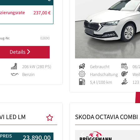
zierungsrate
237,00 €
ug-Nr.
02690
Details
206 kW (280 PS)
Gebraucht
06/
Benzin
Handschaltung
Wei
5,4 l/100 km
123
VI LED LM
SKODA OCTAVIA COMBI 1
Previous
PREIS
23.890,00