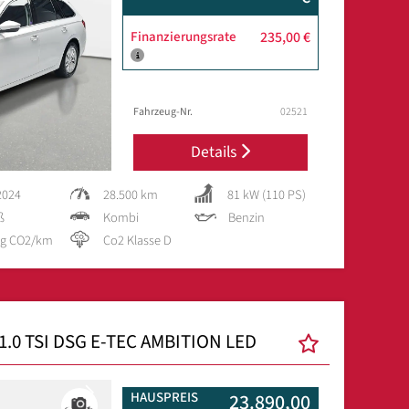
Finanzierungsrate
235,00 €
Fahrzeug-Nr.
02521
Details
2024
28.500 km
81 kW (110 PS)
ß
Kombi
Benzin
 g CO2/km
Co2 Klasse D
.0 TSI DSG E-TEC AMBITION LED
Next
HAUSPREIS
23.890,00