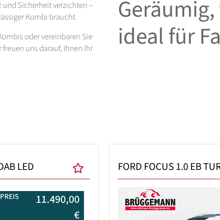
Geräumig, 
 und Sicherheit verzichten –
lässiger Kombi braucht.
ideal für F
 Kombis oder vereinbaren Sie
 freuen uns darauf, Ihnen Ihr
DAB LED
FORD FOCUS 1.0 EB T
Previous
PREIS
11.490,00
€