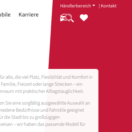
Händlerbereich
|
Kontakt
bile
Karriere
 alle, die viel Platz, Flexibilität und Komfort in
amilie, Freizeit oder lange Strecken – ein
nraum mit praktischer Alltagstauglichkeit.
 Sie eine sorgfältig ausgewählte Auswahl an
hiedene Bedürfnisse und Fahrstile geeignet
r die Stadt bis zu großzügigen
reisen – wir haben das passende Modell für