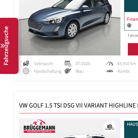
Finan
Fahrzeugsuche
Fahrze
Gebraucht
07/2020
65.910 km
Handschaltung
Blau
Kombi
VW GOLF 1.5 TSI DSG VII VARIANT HIGHLINE
Previous
Next
HAUS