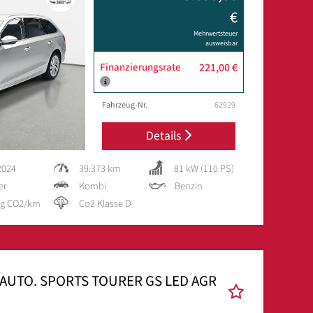
€
Mehrwertsteuer
ausweisbar
Finanzierungsrate
221,00 €
Fahrzeug-Nr.
62929
Details
2024
39.373 km
81 kW (110 PS)
er
Kombi
Benzin
 g CO2/km
Co2 Klasse D
 AUTO. SPORTS TOURER GS LED AGR