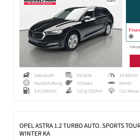
Finan
Fahrze
Gebraucht
03/2024
18.309 km
Handschaltung
Schwarz
Kombi
5,4 l/100 km
122 g CO2/km
Co2 Klasse
OPEL ASTRA 1.2 TURBO AUTO. SPORTS TOUR
WINTER KA