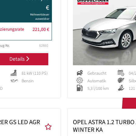
€
Mehrwertsteuer
ausweisbar
zierungsrate
221,00 €
ug-Nr.
62860
Details
81 kW (110 PS)
Gebraucht
04/
Benzin
Automatik
Silb
 D
5,3 l/100 km
121
ER GS LED AGR
OPEL ASTRA 1.2 TURBO
WINTER KA