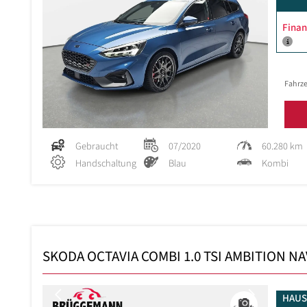
Finan
Fahrze
Gebraucht
07/2020
60.280 km
Handschaltung
Blau
Kombi
SKODA OCTAVIA COMBI 1.0 TSI AMBITION NA
Previous
Next
HAUS