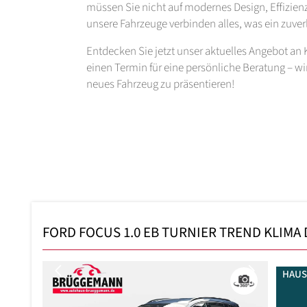
müssen Sie nicht auf modernes Design, Effizienz
unsere Fahrzeuge verbinden alles, was ein zuver
Entdecken Sie jetzt unser aktuelles Angebot an
einen Termin für eine persönliche Beratung – wir
neues Fahrzeug zu präsentieren!
FORD FOCUS 1.0 EB TURNIER TREND KLIMA 
Previous
Next
HAUS