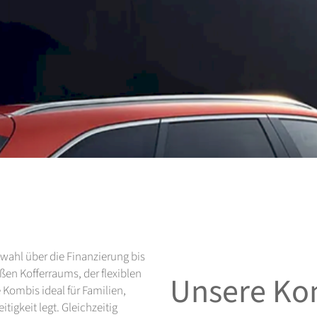
wahl über die Finanzierung bis
en Kofferraums, der flexiblen
Unsere Ko
Kombis ideal für Familien,
tigkeit legt. Gleichzeitig