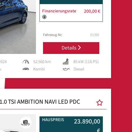
Finanzierungsrate
200,00 €
Fahrzeug-Nr.
01392
Details
2024
52.560 km
85 kW (116 PS)
u
Kombi
Diesel
.0 TSI AMBITION NAVI LED PDC
Next
HAUSPREIS
23.890,00
€