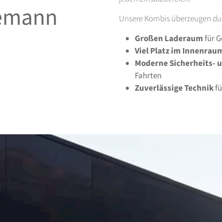
gemann
Unsere Kombis überzeugen du
Großen Laderaum
für G
Viel Platz im Innenrau
Moderne Sicherheits- 
Fahrten
Zuverlässige Technik
fü