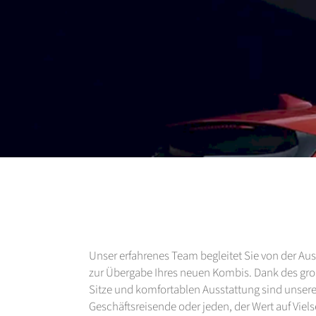
Unser erfahrenes Team begleitet Sie von der Aus
zur Übergabe Ihres neuen Kombis. Dank des groß
Sitze und komfortablen Ausstattung sind unsere 
Geschäftsreisende oder jeden, der Wert auf Vielsei