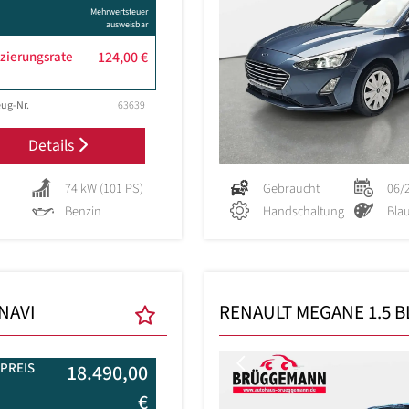
Mehrwertsteuer
ausweisbar
zierungsrate
124,00 €
ug-Nr.
63639
Details
74 kW (101 PS)
Gebraucht
06/
Benzin
Handschaltung
Bla
 NAVI
RENAULT MEGANE 1.5 B
Previous
PREIS
18.490,00
€