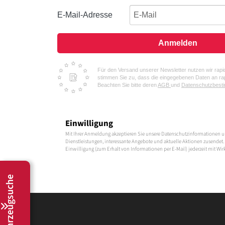
E-Mail-Adresse
Anmelden
Für den Versand unserer Newsletter nutzen wir rapid
stimmen Sie zu, dass die eingegebenen Daten an rap
Beachten Sie bitte deren
AGB
und
Datenschutzbes
Einwilligung
Mit Ihrer Anmeldung akzeptieren Sie unsere Datenschutzinformationen u
Dienstleistungen, interessante Angebote und aktuelle Aktionen zusendet. 
Einwilligung (zum Erhalt von Informationen per E-Mail) jederzeit mit Wir
Fahrzeugsuche