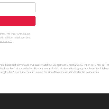
mail. Mit Ihrer Anmeldung
idmail übermittelt werden.
timmungen
.
nd erklären sich einverstanden, dass die Autohaus Brüggemann GmbH & Co. KG Ihnen per E-Mail auf Ih
Nach der Registrierung erhalten Sie von uns eine E-Mail mit einem Bestätigungslink. Erst mit Anklicken
kung für die Zukunft über den im unteren Teil eines Newsletterrs zu findenden Link widerrufen.