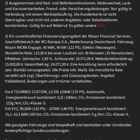
2) Ausgenommen sind Rad- und Reifenkombinationen, Räderwechsel, Lack-
und Karosseriearbeiten, Fremd- oder Versicherungsleistungen. Nur gültig in
Verbindung mit einem Werkstattauftrag. Die Kundenkarte ist nicht
übertragbar und nicht mit anderen Angebots- oder Rabattaktionen
kombinierbar. Gültig bis auf Widerruf. Es gelten unsere
AGB
.
3) Ein unverbindliches Finanzierungsangebot der Nissan Financial Services,
Geschäftsbereich der RCI Banque S.A., Niederlassung Deutschland. Fahrzeug:
Nissan MICRA Engage, 40 kWh, 90 kW (122 PS), Elektro (Neuwagen).
Monatliche Rate: 115,00 € bei einer Laufzeit von 36 Monaten (35 Monatsraten).
Effektiver Jahreszins: 1,99 %. Schlussrate: 18.071,00 €. Nettodarlehensbetrag:
15.003,00 €. Gesamtbetrag: 24.071,00 €. Eine Anzahlung kann erforderlich
sein. Bonität vorausgesetzt. Alle Preise inkl. MwSt. Die monatliche Rate
versteht sich zzgl. Überführungs- und Zulassungskosten. Angebot
freibleibend, Änderungen und Irrtümer vorbehalten.
Ford TOURNEO CUSTOM, 2,0 EB 125kW (170 PS), Automatik,
Energieverbrauch kombiniert: 8,2l /100km; CO₂-Emissionen kombiniert:
215g/km; CO₂-Klasse: G.
KIA EV2, 99,5kW (135 PS) - 107kW (146 PS) Energieverbrauch kombiniert:
15,1–16,3 kWh/100 km; CO₂-Emissionen kombiniert: 0 g/km; CO₂-Klasse: A.
Alle gezeigten Fahrzeuge sind beispielhaft und beinhalten unter Umständen
kostenpflichtige Sonderausstattungen.