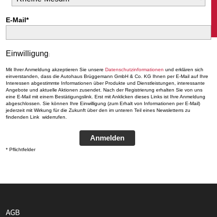
E-Mail*
Einwilligung
:
Mit Ihrer Anmeldung akzeptieren Sie unsere
Datenschutzinformationen
und erklären sich
einverstanden, dass die Autohaus Brüggemann GmbH & Co. KG Ihnen per E-Mail auf Ihre
Interessen abgestimmte Informationen über Produkte und Dienstleistungen, interessante
Angebote und aktuelle Aktionen zusendet. Nach der Registrierung erhalten Sie von uns
eine E-Mail mit einem Bestätigungslink. Erst mit Anklicken dieses Links ist Ihre Anmeldung
abgeschlossen. Sie können Ihre Einwilligung (zum Erhalt von Informationen per E-Mail)
jederzeit mit Wirkung für die Zukunft über den im unteren Teil eines Newsletterrs zu
findenden Link widerrufen.
Anmelden
* Pflichtfelder
AGB