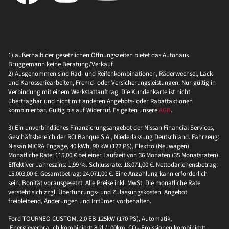
1) außerhalb der gesetzlichen Öffnungszeiten bietet das Autohaus
Brüggemann keine Beratung/Verkauf.
2) Ausgenommen sind Rad- und Reifenkombinationen, Räderwechsel, Lack-
und Karosseriearbeiten, Fremd- oder Versicherungsleistungen. Nur gültig in
Verbindung mit einem Werkstattauftrag. Die Kundenkarte ist nicht
übertragbar und nicht mit anderen Angebots- oder Rabattaktionen
kombinierbar. Gültig bis auf Widerruf. Es gelten unsere
AGB
.
3) Ein unverbindliches Finanzierungsangebot der Nissan Financial Services,
Geschäftsbereich der RCI Banque S.A., Niederlassung Deutschland. Fahrzeug:
Nissan MICRA Engage, 40 kWh, 90 kW (122 PS), Elektro (Neuwagen).
Monatliche Rate: 115,00 € bei einer Laufzeit von 36 Monaten (35 Monatsraten).
Effektiver Jahreszins: 1,99 %. Schlussrate: 18.071,00 €. Nettodarlehensbetrag:
15.003,00 €. Gesamtbetrag: 24.071,00 €. Eine Anzahlung kann erforderlich
sein. Bonität vorausgesetzt. Alle Preise inkl. MwSt. Die monatliche Rate
versteht sich zzgl. Überführungs- und Zulassungskosten. Angebot
freibleibend, Änderungen und Irrtümer vorbehalten.
Ford TOURNEO CUSTOM, 2,0 EB 125kW (170 PS), Automatik,
Energieverbrauch kombiniert: 8,2l /100km; CO₂-Emissionen kombiniert: