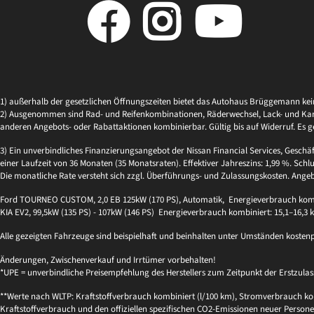
1) außerhalb der gesetzlichen Öffnungszeiten bietet das Autohaus Brüggemann ke
2) Ausgenommen sind Rad- und Reifenkombinationen, Räderwechsel, Lack- und Kaross
anderen Angebots- oder Rabattaktionen kombinierbar. Gültig bis auf Widerruf. Es g
3) Ein unverbindliches Finanzierungsangebot der Nissan Financial Services, Geschä
einer Laufzeit von 36 Monaten (35 Monatsraten). Effektiver Jahreszins: 1,99 %. Schlu
Die monatliche Rate versteht sich zzgl. Überführungs- und Zulassungskosten. Ange
Ford TOURNEO CUSTOM, 2,0 EB 125kW (170 PS), Automatik, Energieverbrauch kombi
KIA EV2, 99,5kW (135 PS) - 107kW (146 PS) Energieverbrauch kombiniert: 15,1–16,3
Alle gezeigten Fahrzeuge sind beispielhaft und beinhalten unter Umständen kosten
Änderungen, Zwischenverkauf und Irrtümer vorbehalten!
*UPE = unverbindliche Preisempfehlung des Herstellers zum Zeitpunkt der Erstzulas
**Werte nach WLTP: Kraftstoffverbrauch kombiniert (l/100 km), Stromverbrauch kom
Kraftstoffverbrauch und den offiziellen spezifischen CO2-Emissionen neuer Per