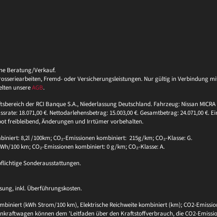
ine Beratung/Verkauf.
eriearbeiten, Fremd- oder Versicherungsleistungen. Nur gültig in Verbindung mit 
elten unsere
AGB
.
ftsbereich der RCI Banque S.A., Niederlassung Deutschland. Fahrzeug: Nissan MICRA 
ssrate: 18.071,00 €. Nettodarlehensbetrag: 15.003,00 €. Gesamtbetrag: 24.071,00 €. Ei
bot freibleibend, Änderungen und Irrtümer vorbehalten.
niert: 8,2l /100km; CO₂-Emissionen kombiniert: 215g/km; CO₂-Klasse: G.
 kWh/100 km; CO₂-Emissionen kombiniert: 0 g/km; CO₂-Klasse: A.
pflichtige Sonderausstattungen.
sung, inkl. Überführungskosten.
biniert (kWh Strom/100 km), Elektrische Reichweite kombiniert (km); CO2-Emission
sonenkraftwagen können dem 'Leitfaden über den Kraftstoffverbrauch, die CO2-Em