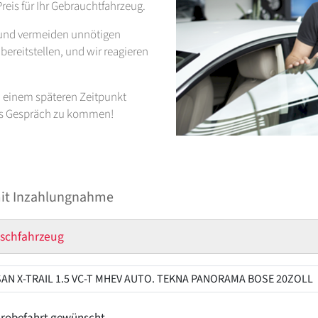
reis für Ihr Gebrauchtfahrzeug.
t und vermeiden unnötigen
ereitstellen, und wir reagieren
zu einem späteren Zeitpunkt
ins Gespräch zu kommen!
mit Inzahlungnahme
schfahrzeug
ahrt
robefahrt gewünscht