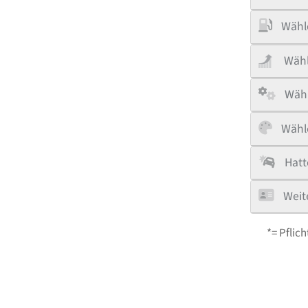
Wähle
Wähl
Wähl
Wähle
Hatt
Weit
*= Pflich