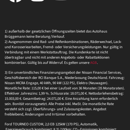
1) außerhalb der gesetzlichen Öffnungszeiten bietet das Autohaus
Brüggemann keine Beratung/Verkauf.
2) Ausgenommen sind Rad- und Reifenkombinationen, Räderwechsel, Lack-
und Karosseriearbeiten, Fremd- oder Versicherungsleistungen. Nur gültig in
Verbindung mit einem Werkstattauftrag. Die Kundenkarte ist nicht
übertragbar und nicht mit anderen Angebots- oder Rabattaktionen
kombinierbar. Gültig bis auf Widerruf. Es gelten unsere
AGB
.
3) Ein unverbindliches Finanzierungsangebot der Nissan Financial Services,
Geschäftsbereich der RCI Banque S.A., Niederlassung Deutschland. Fahrzeug:
Nissan MICRA Engage, 40 kWh, 90 kW (122 PS), Elektro (Neuwagen).
Monatliche Rate: 115,00 € bei einer Laufzeit von 36 Monaten (35 Monatsraten).
Effektiver Jahreszins: 1,99 %. Schlussrate: 18.071,00 €. Nettodarlehensbetrag:
15.003,00 €. Gesamtbetrag: 24.071,00 €. Eine Anzahlung kann erforderlich
sein. Bonität vorausgesetzt. Alle Preise inkl. MwSt. Die monatliche Rate
versteht sich zzgl. Überführungs- und Zulassungskosten. Angebot
freibleibend, Änderungen und Irrtümer vorbehalten.
Ford TOURNEO CUSTOM, 2,0 EB 125kW (170 PS), Automatik,
Energieverbrauch kombiniert: 8,2l /100km; CO₂-Emissionen kombiniert: