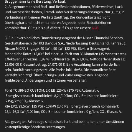
Brüggemann keine Beratung/Verkauf.
2) Ausgenommen sind Rad- und Reifenkombinationen, Räderwechsel, Lack-
und Karosseriearbeiten, Fremd- oder Versicherungsleistungen. Nur gültig in
Verbindung mit einem Werkstattauftrag. Die Kundenkarte ist nicht
übertragbar und nicht mit anderen Angebots- oder Rabattaktionen
kombinierbar. Gültig bis auf Widerruf. Es gelten unsere
AGB
.
3) Ein unverbindliches Finanzierungsangebot der Nissan Financial Services,
Geschäftsbereich der RCI Banque S.A., Niederlassung Deutschland. Fahrzeug:
Nissan MICRA Engage, 40 kWh, 90 kW (122 PS), Elektro (Neuwagen).
Monatliche Rate: 115,00 € bei einer Laufzeit von 36 Monaten (35 Monatsraten).
Effektiver Jahreszins: 1,99 %. Schlussrate: 18.071,00 €. Nettodarlehensbetrag:
15.003,00 €. Gesamtbetrag: 24.071,00 €. Eine Anzahlung kann erforderlich
sein. Bonität vorausgesetzt. Alle Preise inkl. MwSt. Die monatliche Rate
versteht sich zzgl. Überführungs- und Zulassungskosten. Angebot
freibleibend, Änderungen und Irrtümer vorbehalten.
Ford TOURNEO CUSTOM, 2,0 EB 125kW (170 PS), Automatik,
Energieverbrauch kombiniert: 8,2l /100km; CO₂-Emissionen kombiniert:
215g/km; CO₂-Klasse: G.
KIA EV2, 99,5kW (135 PS) - 107kW (146 PS) Energieverbrauch kombiniert:
15,1–16,3 kWh/100 km; CO₂-Emissionen kombiniert: 0 g/km; CO₂-Klasse: A.
Alle gezeigten Fahrzeuge sind beispielhaft und beinhalten unter Umständen
kostenpflichtige Sonderausstattungen.