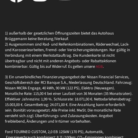
1) außerhalb der gesetzlichen Öffnungszeiten bietet das Autohaus
Brüggemann keine Beratung/Verkauf.
2) Ausgenommen sind Rad- und Reifenkombinationen, Räderwechsel, Lack-
und Karosseriearbeiten, Fremd- oder Versicherungsleistungen. Nur gültig in
Verbindung mit einem Werkstattauftrag. Die Kundenkarte ist nicht
übertragbar und nicht mit anderen Angebots- oder Rabattaktionen
kombinierbar. Gültig bis auf Widerruf. Es gelten unsere
AGB
.
3) Ein unverbindliches Finanzierungsangebot der Nissan Financial Services,
Geschäftsbereich der RCI Banque S.A., Niederlassung Deutschland. Fahrzeug:
Nissan MICRA Engage, 40 kWh, 90 kW (122 PS), Elektro (Neuwagen).
Monatliche Rate: 115,00 € bei einer Laufzeit von 36 Monaten (35 Monatsraten).
Effektiver Jahreszins: 1,99 %. Schlussrate: 18.071,00 €. Nettodarlehensbetrag:
15.003,00 €. Gesamtbetrag: 24.071,00 €. Eine Anzahlung kann erforderlich
sein. Bonität vorausgesetzt. Alle Preise inkl. MwSt. Die monatliche Rate
versteht sich zzgl. Überführungs- und Zulassungskosten. Angebot
freibleibend, Änderungen und Irrtümer vorbehalten.
Ford TOURNEO CUSTOM, 2,0 EB 125kW (170 PS), Automatik,
Energieverbrauch kombiniert: 8,2l /100km; CO₂-Emissionen kombiniert: