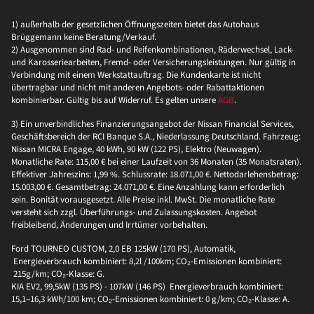
1) außerhalb der gesetzlichen Öffnungszeiten bietet das Autohaus
Brüggemann keine Beratung/Verkauf.
2) Ausgenommen sind Rad- und Reifenkombinationen, Räderwechsel, Lack-
und Karosseriearbeiten, Fremd- oder Versicherungsleistungen. Nur gültig in
Verbindung mit einem Werkstattauftrag. Die Kundenkarte ist nicht
übertragbar und nicht mit anderen Angebots- oder Rabattaktionen
kombinierbar. Gültig bis auf Widerruf. Es gelten unsere
AGB
.
3) Ein unverbindliches Finanzierungsangebot der Nissan Financial Services,
Geschäftsbereich der RCI Banque S.A., Niederlassung Deutschland. Fahrzeug:
Nissan MICRA Engage, 40 kWh, 90 kW (122 PS), Elektro (Neuwagen).
Monatliche Rate: 115,00 € bei einer Laufzeit von 36 Monaten (35 Monatsraten).
Effektiver Jahreszins: 1,99 %. Schlussrate: 18.071,00 €. Nettodarlehensbetrag:
15.003,00 €. Gesamtbetrag: 24.071,00 €. Eine Anzahlung kann erforderlich
sein. Bonität vorausgesetzt. Alle Preise inkl. MwSt. Die monatliche Rate
versteht sich zzgl. Überführungs- und Zulassungskosten. Angebot
freibleibend, Änderungen und Irrtümer vorbehalten.
Ford TOURNEO CUSTOM, 2,0 EB 125kW (170 PS), Automatik,
Energieverbrauch kombiniert: 8,2l /100km; CO₂-Emissionen kombiniert:
215g/km; CO₂-Klasse: G.
KIA EV2, 99,5kW (135 PS) - 107kW (146 PS) Energieverbrauch kombiniert:
15,1–16,3 kWh/100 km; CO₂-Emissionen kombiniert: 0 g/km; CO₂-Klasse: A.