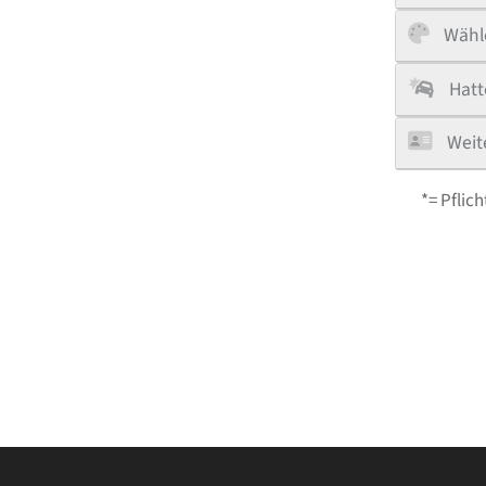
Wähle
Hatt
Weit
*= Pflich