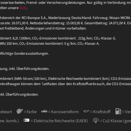
eriearbeiten, Fremd- oder Versicherungsleistungen. Nur gültig in Verbindung mit 
elten unsere
AGB
.
ftsbereich der RCI Banque S.A., Niederlassung Deutschland. Fahrzeug: Nissan MICRA 
ssrate: 18.071,00 €. Nettodarlehensbetrag: 15.003,00 €. Gesamtbetrag: 24.071,00 €. Ei
bot freibleibend, Änderungen und Irrtümer vorbehalten.
niert: 8,2l /100km; CO₂-Emissionen kombiniert: 215g/km; CO₂-Klasse: G.
 kWh/100 km; CO₂-Emissionen kombiniert: 0 g/km; CO₂-Klasse: A.
pflichtige Sonderausstattungen.
sung, inkl. Überführungskosten.
biniert (kWh Strom/100 km), Elektrische Reichweite kombiniert (km); CO2-Emission
sonenkraftwagen können dem 'Leitfaden über den Kraftstoffverbrauch, die CO2-Em
inkl. Überführungskosten.
iebeart
= Farbe
= Karosserieform
= Kraftstoff
= Ve
ew. komb.)
= Elektrische Reichweite (EAER)
= Co2 Klasse (ge