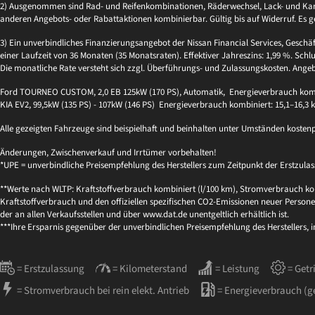
2) Ausgenommen sind Rad- und Reifenkombinationen, Räderwechsel, Lack- und Kaross
anderen Angebots- oder Rabattaktionen kombinierbar. Gültig bis auf Widerruf. Es g
3) Ein unverbindliches Finanzierungsangebot der Nissan Financial Services, Geschä
einer Laufzeit von 36 Monaten (35 Monatsraten). Effektiver Jahreszins: 1,99 %. Schlu
Die monatliche Rate versteht sich zzgl. Überführungs- und Zulassungskosten. Ange
Ford TOURNEO CUSTOM, 2,0 EB 125kW (170 PS), Automatik, Energieverbrauch kombi
KIA EV2, 99,5kW (135 PS) - 107kW (146 PS) Energieverbrauch kombiniert: 15,1–16,3
Alle gezeigten Fahrzeuge sind beispielhaft und beinhalten unter Umständen kosten
Änderungen, Zwischenverkauf und Irrtümer vorbehalten!
*UPE = unverbindliche Preisempfehlung des Herstellers zum Zeitpunkt der Erstzulas
**Werte nach WLTP: Kraftstoffverbrauch kombiniert (l/100 km), Stromverbrauch kom
Kraftstoffverbrauch und den offiziellen spezifischen CO2-Emissionen neuer Per
der an allen Verkaufsstellen und über www.dat.de unentgeltlich erhältlich ist.
***Ihre Ersparnis gegenüber der unverbindlichen Preisempfehlung des Herstellers, 
= Erstzulassung
= Kilometerstand
= Leistung
= Getr
= Stromverbrauch bei rein elekt. Antrieb
= Energieverbrauch (g