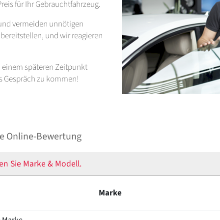
reis für Ihr Gebrauchtfahrzeug.
t und vermeiden unnötigen
ereitstellen, und wir reagieren
zu einem späteren Zeitpunkt
ins Gespräch zu kommen!
e Online-Bewertung
en Sie Marke & Modell.
Marke
e Marke ---