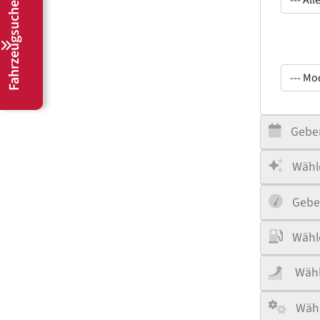
Fahrzeugsuche
--- Mod
Geben
Wähle
Gebe
Wähle
Wähl
Wähl