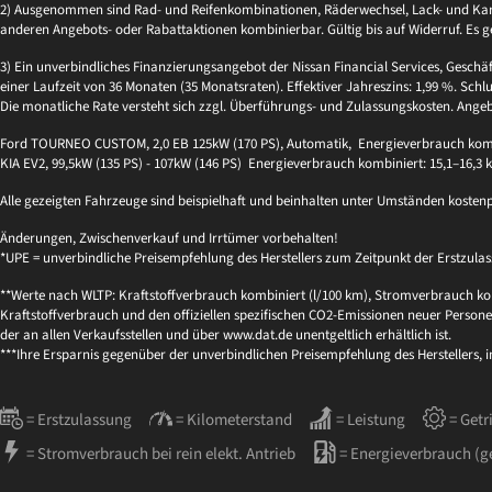
2) Ausgenommen sind Rad- und Reifenkombinationen, Räderwechsel, Lack- und Kaross
anderen Angebots- oder Rabattaktionen kombinierbar. Gültig bis auf Widerruf. Es g
3) Ein unverbindliches Finanzierungsangebot der Nissan Financial Services, Geschä
einer Laufzeit von 36 Monaten (35 Monatsraten). Effektiver Jahreszins: 1,99 %. Schlu
Die monatliche Rate versteht sich zzgl. Überführungs- und Zulassungskosten. Ange
Ford TOURNEO CUSTOM, 2,0 EB 125kW (170 PS), Automatik, Energieverbrauch kombi
KIA EV2, 99,5kW (135 PS) - 107kW (146 PS) Energieverbrauch kombiniert: 15,1–16,3
Alle gezeigten Fahrzeuge sind beispielhaft und beinhalten unter Umständen kosten
Änderungen, Zwischenverkauf und Irrtümer vorbehalten!
*UPE = unverbindliche Preisempfehlung des Herstellers zum Zeitpunkt der Erstzulas
**Werte nach WLTP: Kraftstoffverbrauch kombiniert (l/100 km), Stromverbrauch kom
Kraftstoffverbrauch und den offiziellen spezifischen CO2-Emissionen neuer Per
der an allen Verkaufsstellen und über www.dat.de unentgeltlich erhältlich ist.
***Ihre Ersparnis gegenüber der unverbindlichen Preisempfehlung des Herstellers, 
= Erstzulassung
= Kilometerstand
= Leistung
= Getr
= Stromverbrauch bei rein elekt. Antrieb
= Energieverbrauch (g