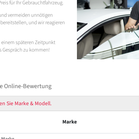
reis für Ihr Gebrauchtfahrzeug.
t und vermeiden unnötigen
ereitstellen, und wir reagieren
zu einem späteren Zeitpunkt
ins Gespräch zu kommen!
e Online-Bewertung
en Sie Marke & Modell.
Marke
e Marke ---