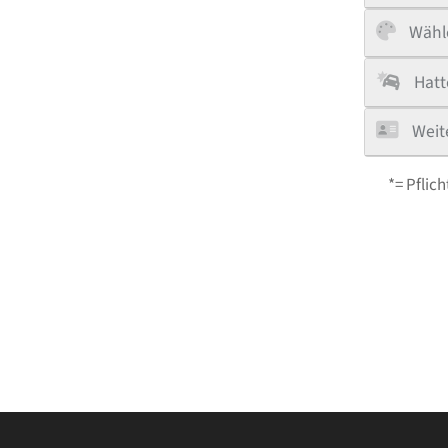
Wähle
Hatt
Weit
*= Pflich