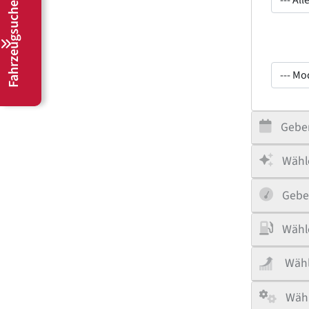
Fahrzeugsuche
--- Mod
Geben
Wähle
Gebe
Wähle
Wähl
Wähl