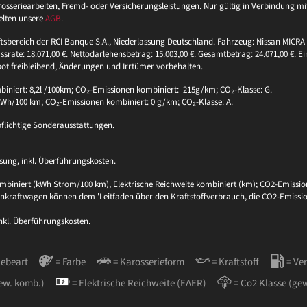
eriearbeiten, Fremd- oder Versicherungsleistungen. Nur gültig in Verbindung mit 
elten unsere
AGB
.
ftsbereich der RCI Banque S.A., Niederlassung Deutschland. Fahrzeug: Nissan MICRA 
ssrate: 18.071,00 €. Nettodarlehensbetrag: 15.003,00 €. Gesamtbetrag: 24.071,00 €. Ei
bot freibleibend, Änderungen und Irrtümer vorbehalten.
niert: 8,2l /100km; CO₂-Emissionen kombiniert: 215g/km; CO₂-Klasse: G.
 kWh/100 km; CO₂-Emissionen kombiniert: 0 g/km; CO₂-Klasse: A.
pflichtige Sonderausstattungen.
sung, inkl. Überführungskosten.
biniert (kWh Strom/100 km), Elektrische Reichweite kombiniert (km); CO2-Emission
sonenkraftwagen können dem 'Leitfaden über den Kraftstoffverbrauch, die CO2-Em
inkl. Überführungskosten.
iebeart
= Farbe
= Karosserieform
= Kraftstoff
= Ve
ew. komb.)
= Elektrische Reichweite (EAER)
= Co2 Klasse (ge