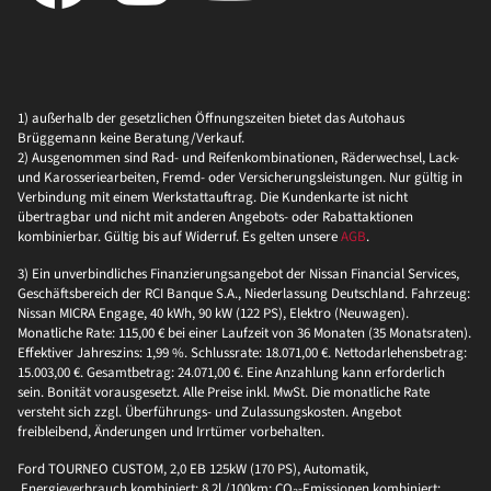
1) außerhalb der gesetzlichen Öffnungszeiten bietet das Autohaus
Brüggemann keine Beratung/Verkauf.
2) Ausgenommen sind Rad- und Reifenkombinationen, Räderwechsel, Lack-
und Karosseriearbeiten, Fremd- oder Versicherungsleistungen. Nur gültig in
Verbindung mit einem Werkstattauftrag. Die Kundenkarte ist nicht
übertragbar und nicht mit anderen Angebots- oder Rabattaktionen
kombinierbar. Gültig bis auf Widerruf. Es gelten unsere
AGB
.
3) Ein unverbindliches Finanzierungsangebot der Nissan Financial Services,
Geschäftsbereich der RCI Banque S.A., Niederlassung Deutschland. Fahrzeug:
Nissan MICRA Engage, 40 kWh, 90 kW (122 PS), Elektro (Neuwagen).
Monatliche Rate: 115,00 € bei einer Laufzeit von 36 Monaten (35 Monatsraten).
Effektiver Jahreszins: 1,99 %. Schlussrate: 18.071,00 €. Nettodarlehensbetrag:
15.003,00 €. Gesamtbetrag: 24.071,00 €. Eine Anzahlung kann erforderlich
sein. Bonität vorausgesetzt. Alle Preise inkl. MwSt. Die monatliche Rate
versteht sich zzgl. Überführungs- und Zulassungskosten. Angebot
freibleibend, Änderungen und Irrtümer vorbehalten.
Ford TOURNEO CUSTOM, 2,0 EB 125kW (170 PS), Automatik,
Energieverbrauch kombiniert: 8,2l /100km; CO₂-Emissionen kombiniert: