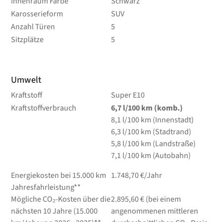
Innenraum Farbe
Schwarz
Karosserieform
SUV
Anzahl Türen
5
Sitzplätze
5
Umwelt
Kraftstoff
Super E10
Kraftstoffverbrauch
6,7
l/100 km
(komb.)
8,1
l/100 km
(Innenstadt)
6,3
l/100 km
(Stadtrand)
5,8
l/100 km
(Landstraße)
7,1
l/100 km
(Autobahn)
Energiekosten bei 15.000 km
1.748,70 €/Jahr
Jahresfahrleistung**
Mögliche CO₂-Kosten über die
2.895,60 € (bei einem
nächsten 10 Jahre (15.000
angenommenen mittleren