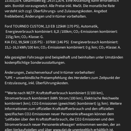
15.003,00 €. Gesamtbetrag: 24.071,00 €. Eine Anzahlung kann erforderlich
sein. Bonität vorausgesetzt. Alle Preise inkl. MwSt. Die monatliche Rate
versteht sich zzgl. Überführungs- und Zulassungskosten. Angebot
freibleibend, Änderungen und Irrtümer vorbehalten.
Ford TOURNEO CUSTOM, 2,0 EB 125kW (170 PS), Automatik,
Energieverbrauch kombiniert: 8,2l /100km; CO₂-Emissionen kombiniert:
215g/km; CO₂-Klasse: G.
KIA EV2, 99,5kW (135 PS) - 107kW (146 PS) Energieverbrauch kombiniert:
15,1–16,3 kWh/100 km; CO₂-Emissionen kombiniert: 0 g/km; CO₂-Klasse: A.
Alle gezeigten Fahrzeuge sind beispielhaft und beinhalten unter Umständen
kostenpflichtige Sonderausstattungen.
Änderungen, Zwischenverkauf und Irrtümer vorbehalten!
*UPE = unverbindliche Preisempfehlung des Herstellers zum Zeitpunkt der
Erstzulassung, inkl. Überführungskosten.
**Werte nach WLTP: Kraftstoffverbrauch kombiniert (l/100 km),
Stromverbrauch kombiniert (kWh Strom/100 km), Elektrische Reichweite
kombiniert (km); CO2-Emissionen (gewichtet) (kombiniert) (g/km). Weitere
Informationen zum offiziellen Kraftstoffverbrauch und den offiziellen
spezifischen CO2-Emissionen neuer Personenkraftwagen können dem
'Leitfaden über den Kraftstoffverbrauch, die CO2-Emissionen und den
Stromverbrauch neuer Personenkraftwagen' entnommen werden, der an
allen Verkaufsstellen und über www.dat.de unentgeltlich erhältlich ist.