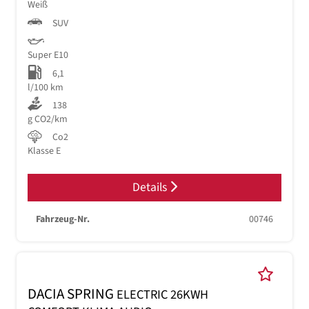
Weiß
SUV
Super E10
6,1
l/100 km
138
g CO2/km
Co2
Klasse E
Details
Fahrzeug-Nr.
00746
DACIA SPRING
ELECTRIC 26KWH