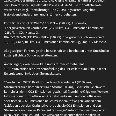
15.003,00 €. Gesamtbetrag: 24.071,00 €. Eine Anzahlung kann erforderlich
sein. Bonität vorausgesetzt. Alle Preise inkl. MwSt. Die monatliche Rate
versteht sich zzgl. Überführungs- und Zulassungskosten. Angebot
freibleibend, Änderungen und Irrtümer vorbehalten.
Ford TOURNEO CUSTOM, 2,0 EB 125kW (170 PS), Automatik,
Energieverbrauch kombiniert: 8,2l /100km; CO₂-Emissionen kombiniert:
215g/km; CO₂-Klasse: G.
KIA EV2, 99,5kW (135 PS) - 107kW (146 PS) Energieverbrauch kombiniert:
15,1–16,3 kWh/100 km; CO₂-Emissionen kombiniert: 0 g/km; CO₂-Klasse: A.
Alle gezeigten Fahrzeuge sind beispielhaft und beinhalten unter Umständen
kostenpflichtige Sonderausstattungen.
Änderungen, Zwischenverkauf und Irrtümer vorbehalten!
*UPE = unverbindliche Preisempfehlung des Herstellers zum Zeitpunkt der
Erstzulassung, inkl. Überführungskosten.
**Werte nach WLTP: Kraftstoffverbrauch kombiniert (l/100 km),
Stromverbrauch kombiniert (kWh Strom/100 km), Elektrische Reichweite
kombiniert (km); CO2-Emissionen (gewichtet) (kombiniert) (g/km). Weitere
Informationen zum offiziellen Kraftstoffverbrauch und den offiziellen
spezifischen CO2-Emissionen neuer Personenkraftwagen können dem
'Leitfaden über den Kraftstoffverbrauch, die CO2-Emissionen und den
Stromverbrauch neuer Personenkraftwagen' entnommen werden, der an
allen Verkaufsstellen und über www.dat.de unentgeltlich erhältlich ist.