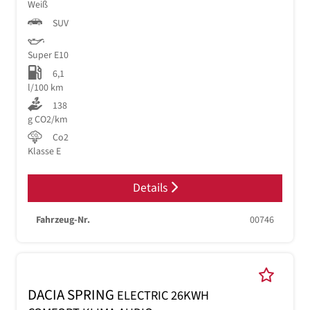
Weiß
SUV
Super E10
6,1
l/100 km
138
g CO2/km
Co2
Klasse E
Details
Fahrzeug-Nr.
00746
DACIA SPRING
ELECTRIC 26KWH