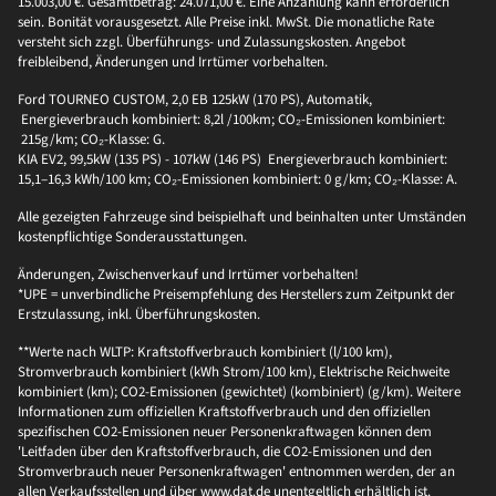
15.003,00 €. Gesamtbetrag: 24.071,00 €. Eine Anzahlung kann erforderlich
sein. Bonität vorausgesetzt. Alle Preise inkl. MwSt. Die monatliche Rate
versteht sich zzgl. Überführungs- und Zulassungskosten. Angebot
freibleibend, Änderungen und Irrtümer vorbehalten.
Ford TOURNEO CUSTOM, 2,0 EB 125kW (170 PS), Automatik,
Energieverbrauch kombiniert: 8,2l /100km; CO₂-Emissionen kombiniert:
215g/km; CO₂-Klasse: G.
KIA EV2, 99,5kW (135 PS) - 107kW (146 PS) Energieverbrauch kombiniert:
15,1–16,3 kWh/100 km; CO₂-Emissionen kombiniert: 0 g/km; CO₂-Klasse: A.
Alle gezeigten Fahrzeuge sind beispielhaft und beinhalten unter Umständen
kostenpflichtige Sonderausstattungen.
Änderungen, Zwischenverkauf und Irrtümer vorbehalten!
*UPE = unverbindliche Preisempfehlung des Herstellers zum Zeitpunkt der
Erstzulassung, inkl. Überführungskosten.
**Werte nach WLTP: Kraftstoffverbrauch kombiniert (l/100 km),
Stromverbrauch kombiniert (kWh Strom/100 km), Elektrische Reichweite
kombiniert (km); CO2-Emissionen (gewichtet) (kombiniert) (g/km). Weitere
Informationen zum offiziellen Kraftstoffverbrauch und den offiziellen
spezifischen CO2-Emissionen neuer Personenkraftwagen können dem
'Leitfaden über den Kraftstoffverbrauch, die CO2-Emissionen und den
Stromverbrauch neuer Personenkraftwagen' entnommen werden, der an
allen Verkaufsstellen und über www.dat.de unentgeltlich erhältlich ist.