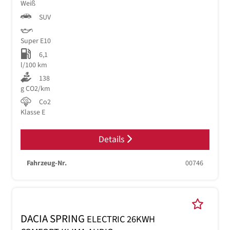
Weiß
SUV
Super E10
6,1
l/100 km
138
g CO2/km
Co2
Klasse E
Details
Fahrzeug-Nr.
00746
DACIA SPRING
ELECTRIC 26KWH