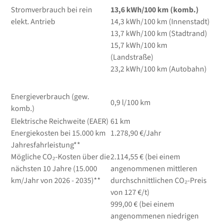
Stromverbrauch bei rein
13,6
kWh/100 km
(komb.)
elekt. Antrieb
14,3
kWh/100 km
(Innenstadt)
13,7
kWh/100 km
(Stadtrand)
15,7
kWh/100 km
(Landstraße)
23,2
kWh/100 km
(Autobahn)
Energieverbrauch (gew.
0,9 l/100 km
komb.)
Elektrische Reichweite (EAER)
61 km
Energiekosten bei 15.000 km
1.278,90 €/Jahr
Jahresfahrleistung**
Mögliche CO₂-Kosten über die
2.114,55 € (bei einem
nächsten 10 Jahre (15.000
angenommenen mittleren
km/Jahr von 2026 - 2035)**
durchschnittlichen CO₂-Preis
von 127 €/t)
999,00 € (bei einem
angenommenen niedrigen