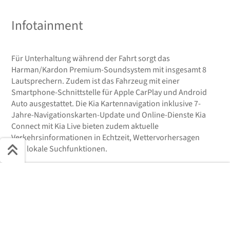
Infotainment
Für Unterhaltung während der Fahrt sorgt das
Harman/Kardon Premium-Soundsystem mit insgesamt 8
Lautsprechern. Zudem ist das Fahrzeug mit einer
Smartphone-Schnittstelle für Apple CarPlay und Android
Auto ausgestattet. Die Kia Kartennavigation inklusive 7-
Jahre-Navigationskarten-Update und Online-Dienste Kia
Connect mit Kia Live bieten zudem aktuelle
Verkehrsinformationen in Echtzeit, Wettervorhersagen
und lokale Suchfunktionen.
Schnell ans Ziel
Abschließend lässt sich sagen, dass der KIA NIRO mit
Start + Bilder
Ausstattung
Details
Beschreibung
seiner umfangreichen Ausstattung und den zahlreichen
Sicherheits- und Komfortmerkmalen ein zuverlässiger
Jetzt anfragen
Begleiter für den Alltag und längere Fahrten ist.