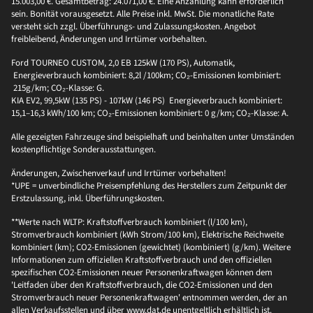
15.003,00 €. Gesamtbetrag: 24.071,00 €. Eine Anzahlung kann erforderlich
sein. Bonität vorausgesetzt. Alle Preise inkl. MwSt. Die monatliche Rate
versteht sich zzgl. Überführungs- und Zulassungskosten. Angebot
freibleibend, Änderungen und Irrtümer vorbehalten.
Ford TOURNEO CUSTOM, 2,0 EB 125kW (170 PS), Automatik,
Energieverbrauch kombiniert: 8,2l /100km; CO₂-Emissionen kombiniert:
215g/km; CO₂-Klasse: G.
KIA EV2, 99,5kW (135 PS) - 107kW (146 PS) Energieverbrauch kombiniert:
15,1–16,3 kWh/100 km; CO₂-Emissionen kombiniert: 0 g/km; CO₂-Klasse: A.
Alle gezeigten Fahrzeuge sind beispielhaft und beinhalten unter Umständen
kostenpflichtige Sonderausstattungen.
Änderungen, Zwischenverkauf und Irrtümer vorbehalten!
*UPE = unverbindliche Preisempfehlung des Herstellers zum Zeitpunkt der
Erstzulassung, inkl. Überführungskosten.
**Werte nach WLTP: Kraftstoffverbrauch kombiniert (l/100 km),
Stromverbrauch kombiniert (kWh Strom/100 km), Elektrische Reichweite
kombiniert (km); CO2-Emissionen (gewichtet) (kombiniert) (g/km). Weitere
Informationen zum offiziellen Kraftstoffverbrauch und den offiziellen
spezifischen CO2-Emissionen neuer Personenkraftwagen können dem
'Leitfaden über den Kraftstoffverbrauch, die CO2-Emissionen und den
Stromverbrauch neuer Personenkraftwagen' entnommen werden, der an
allen Verkaufsstellen und über www.dat.de unentgeltlich erhältlich ist.