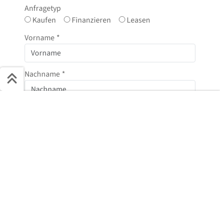
Anfragetyp
Kaufen
Finanzieren
Leasen
Vorname
*
Nachname
*
Schnell ans Ziel
E-Mail
*
Start + Bilder
Ausstattung
Details
Beschreibung
Jetzt anfragen
Telefonnummer
Nachricht