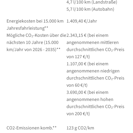
4,7
l/100 km
(Landstraße)
5,7
l/100 km
(Autobahn)
Energiekosten bei 15.000 km
1.409,40 €/Jahr
Jahresfahrleistung**
Mögliche CO₂-Kosten über die
2.343,15 € (bei einem
nächsten 10 Jahre (15.000
angenommenen mittleren
km/Jahr von 2026 - 2035)**
durchschnittlichen CO₂-Preis
von 127 €/t)
1.107,00 € (bei einem
angenommenen niedrigen
durchschnittlichen CO₂-Preis
von 60 €/t)
3.690,00 € (bei einem
angenommenen hohen
durchschnittlichen CO₂-Preis
von 200 €/t)
CO2-Emissionen komb.**
123 g CO2/km