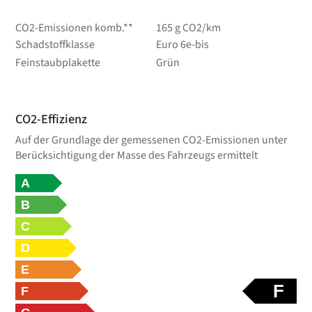
CO2-Emissionen komb.**
165 g CO2/km
Schadstoffklasse
Euro 6e-bis
Feinstaubplakette
Grün
CO2-Effizienz
Auf der Grundlage der gemessenen CO2-Emissionen unter
Berücksichtigung der Masse des Fahrzeugs ermittelt
A
B
C
D
E
F
F