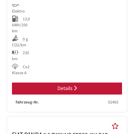
Elektro
13,9
kWh/100
km
0 g
CO2/km
230
km
Co2
Klasse A
Details
Fahrzeug-Nr.
02465