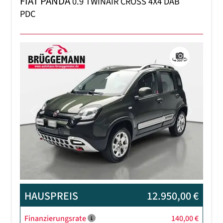
FIAT PANDA
0.9 TWINAIR CROSS 4X4 DAB
PDC
Previous
Next
HAUSPREIS
12.950,00 €
Finanzierungsrate
140,00 €