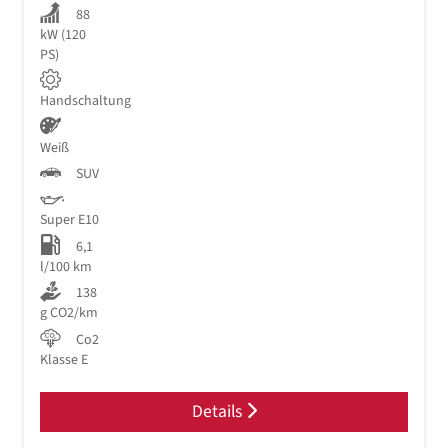
88
kW (120
PS)
Handschaltung
Weiß
SUV
Super E10
6,1
l/100 km
138
g CO2/km
Co2
Klasse E
Details