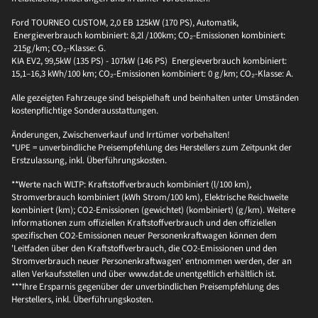
Ford TOURNEO CUSTOM, 2,0 EB 125kW (170 PS), Automatik,
Energieverbrauch kombiniert: 8,2l /100km; CO₂-Emissionen kombiniert:
215g/km; CO₂-Klasse: G.
KIA EV2, 99,5kW (135 PS) - 107kW (146 PS) Energieverbrauch kombiniert:
15,1–16,3 kWh/100 km; CO₂-Emissionen kombiniert: 0 g/km; CO₂-Klasse: A.
Alle gezeigten Fahrzeuge sind beispielhaft und beinhalten unter Umständen
kostenpflichtige Sonderausstattungen.
Änderungen, Zwischenverkauf und Irrtümer vorbehalten!
*UPE = unverbindliche Preisempfehlung des Herstellers zum Zeitpunkt der
Erstzulassung, inkl. Überführungskosten.
**Werte nach WLTP: Kraftstoffverbrauch kombiniert (l/100 km),
Stromverbrauch kombiniert (kWh Strom/100 km), Elektrische Reichweite
kombiniert (km); CO2-Emissionen (gewichtet) (kombiniert) (g/km). Weitere
Informationen zum offiziellen Kraftstoffverbrauch und den offiziellen
spezifischen CO2-Emissionen neuer Personenkraftwagen können dem
'Leitfaden über den Kraftstoffverbrauch, die CO2-Emissionen und den
Stromverbrauch neuer Personenkraftwagen' entnommen werden, der an
allen Verkaufsstellen und über www.dat.de unentgeltlich erhältlich ist.
***Ihre Ersparnis gegenüber der unverbindlichen Preisempfehlung des
Herstellers, inkl. Überführungskosten.