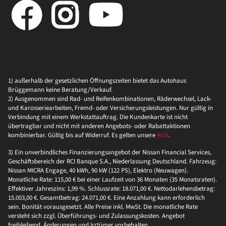
1) außerhalb der gesetzlichen Öffnungszeiten bietet das Autohaus
Brüggemann keine Beratung/Verkauf.
2) Ausgenommen sind Rad- und Reifenkombinationen, Räderwechsel, Lack-
und Karosseriearbeiten, Fremd- oder Versicherungsleistungen. Nur gültig in
Verbindung mit einem Werkstattauftrag. Die Kundenkarte ist nicht
übertragbar und nicht mit anderen Angebots- oder Rabattaktionen
kombinierbar. Gültig bis auf Widerruf. Es gelten unsere
AGB
.
3) Ein unverbindliches Finanzierungsangebot der Nissan Financial Services,
Geschäftsbereich der RCI Banque S.A., Niederlassung Deutschland. Fahrzeug:
Nissan MICRA Engage, 40 kWh, 90 kW (122 PS), Elektro (Neuwagen).
Monatliche Rate: 115,00 € bei einer Laufzeit von 36 Monaten (35 Monatsraten).
Effektiver Jahreszins: 1,99 %. Schlussrate: 18.071,00 €. Nettodarlehensbetrag:
15.003,00 €. Gesamtbetrag: 24.071,00 €. Eine Anzahlung kann erforderlich
sein. Bonität vorausgesetzt. Alle Preise inkl. MwSt. Die monatliche Rate
versteht sich zzgl. Überführungs- und Zulassungskosten. Angebot
freibleibend, Änderungen und Irrtümer vorbehalten.